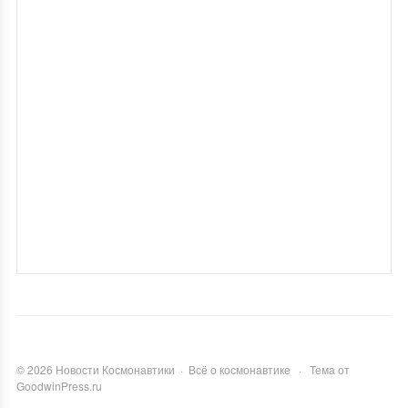
©
2026
Новости Космонавтики
·
Всё о космонавтике
·
Тема от
GoodwinPress.ru