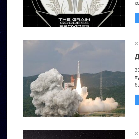
к
Д
3
п
бы