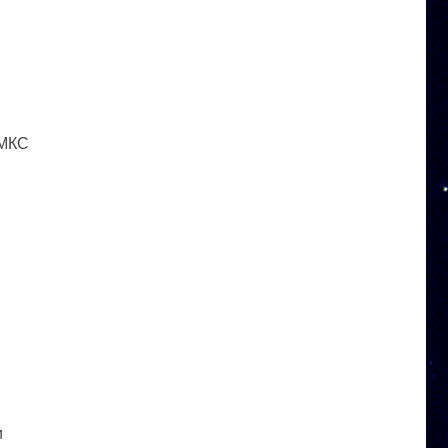
 МКС
и