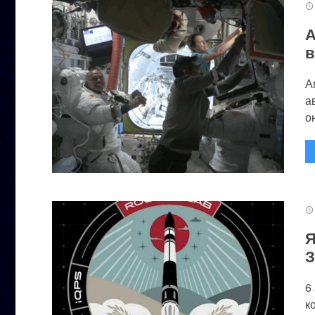
А
в
А
а
он
Я
З
6
к