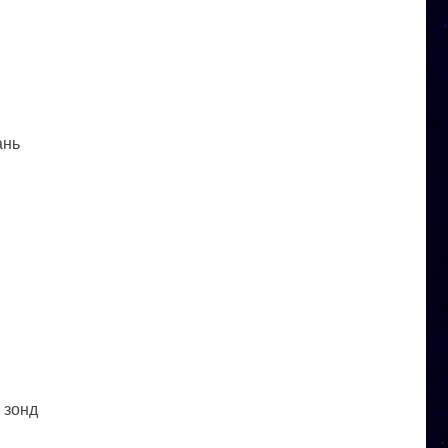
ань
 зонд