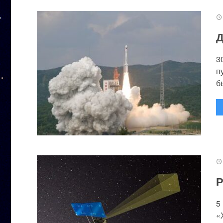
Д
3
п
бы
Р
5
«