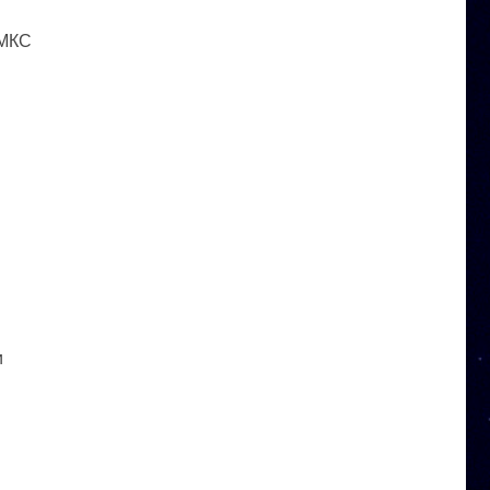
 МКС
и