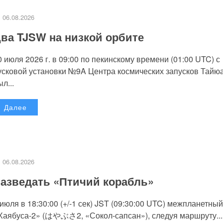
06.08.2026
ва TJSW на низкой орбите
0 июля 2026 г. в 09:00 по пекинскому времени (01:00 UTC) с
усковой установки №9A Центра космических запусков Тайю
л...
Далее
06.08.2026
азведать «Птичий корабль»
 июля в 18:30:00 (+/-1 сек) JST (09:30:00 UTC) межпланетный
Хаябуса-2» (はやぶさ2, «Сокол-сапсан»), следуя маршруту...