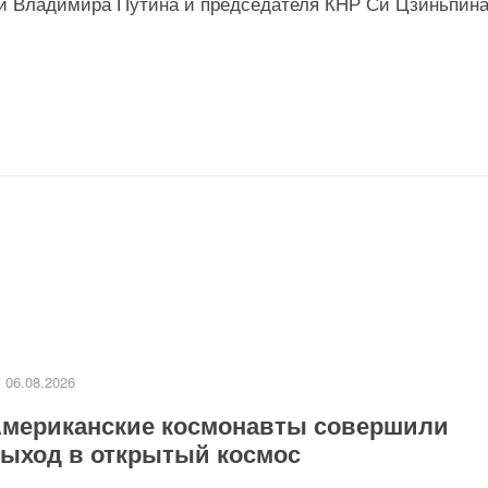
и Владимира Путина и председателя КНР Си Цзиньпина
06.08.2026
мериканские космонавты совершили
ыход в открытый космос