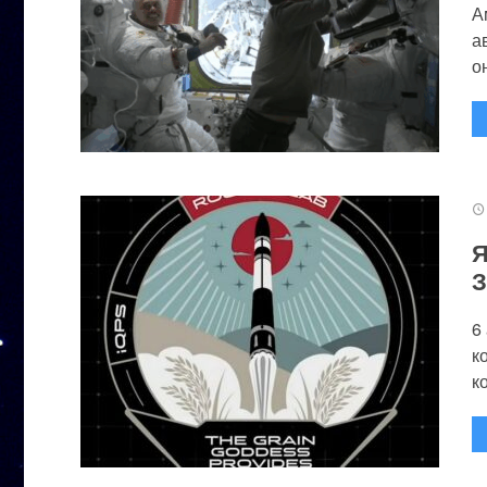
А
а
он
Я
З
6
к
к