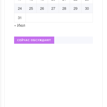
24
25
26
27
28
29
30
31
« Июл
СЕЙЧАС ОБСУЖДАЮТ