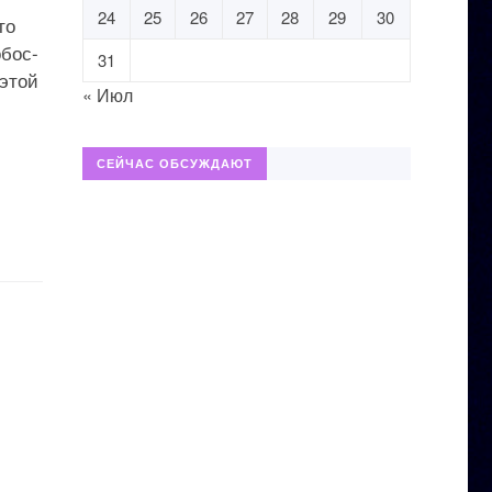
24
25
26
27
28
29
30
то
обос-
31
 этой
« Июл
СЕЙЧАС ОБСУЖДАЮТ