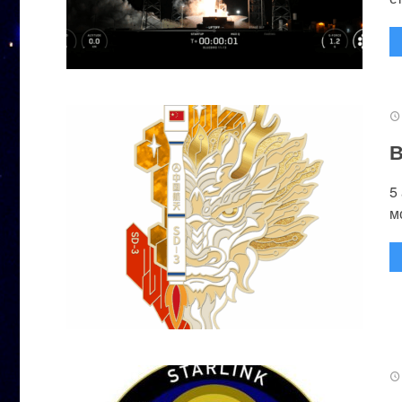
В
5
м