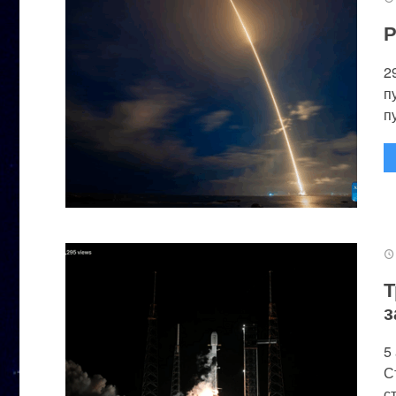
Р
2
п
п
Т
з
5
С
с