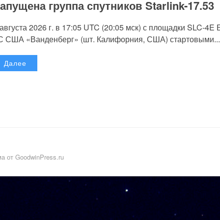
апущена группа спутников Starlink-17.53
 августа 2026 г. в 17:05 UTC (20:05 мск) с площадки SLC-4E
С США «Ванденберг» (шт. Калифорния, США) стартовыми...
Далее
а от GoodwinPress.ru