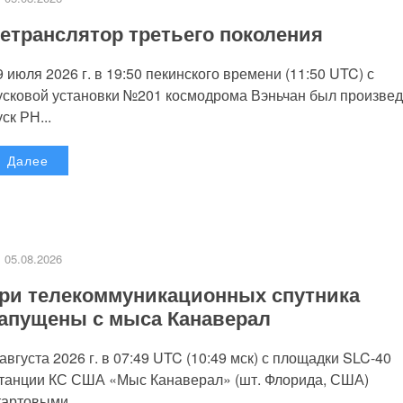
етранслятор третьего поколения
9 июля 2026 г. в 19:50 пекинского времени (11:50 UTC) с
усковой установки №201 космодрома Вэньчан был произве
уск РН...
Далее
05.08.2026
ри телекоммуникационных спутника
апущены с мыса Канаверал
 августа 2026 г. в 07:49 UTC (10:49 мск) с площадки SLC-40
танции КС США «Мыс Канаверал» (шт. Флорида, США)
тартовыми...