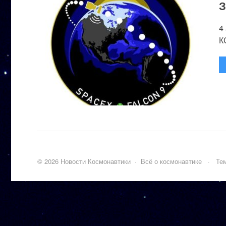
З
4
К
©
2026
Новости Космонавтики
·
Всё о космонавтике
·
Тем