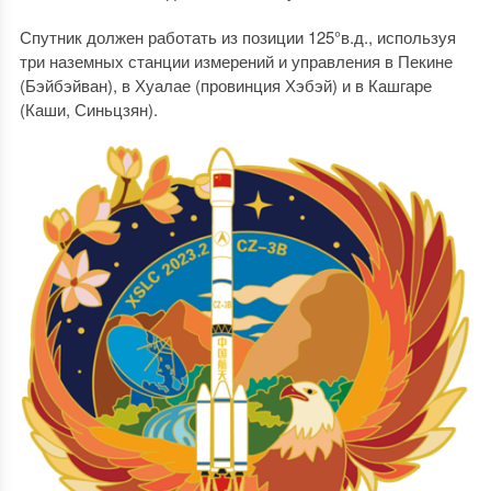
Спутник должен работать из позиции 125°в.д., используя
три наземных станции измерений и управления в Пекине
(Бэйбэйван), в Хуалае (провинция Хэбэй) и в Кашгаре
(Каши, Синьцзян).