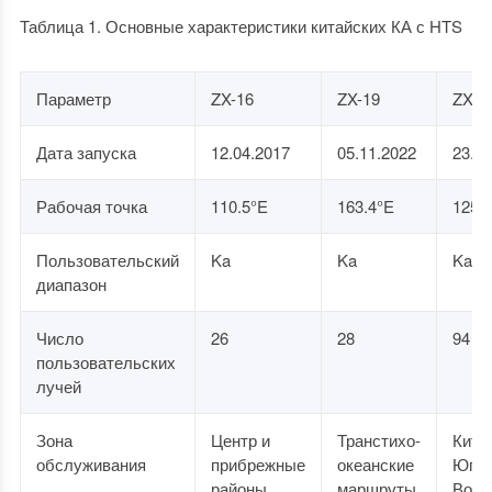
Таблица 1. Основные характеристики китайских КА с HTS
Параметр
ZX-16
ZX-19
ZX-2
Дата запуска
12.04.2017
05.11.2022
23.02
Рабочая точка
110.5°E
163.4°E
125°
Пользовательский
Ka
Ka
Ka
диапазон
Число
26
28
94
пользовательских
лучей
Зона
Центр и
Транстихо-
Кита
обслуживания
прибрежные
океанские
Юго-
районы
маршруты
Вост