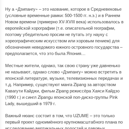
Ну а «Дзипангу» – это название, которое в Средневековье
(условные временные рамки: 500-1500 гг. н.э.) и в Раннем
Новом времени (примерно XV-XVIII века) использовалось в
европейской хорографии (т.е. описательной географии,
поэтому убедительно просим не путать эту науку с
хореографическим искусством или хоровым пением) для
обозначения неведомого южного островного государства –
предполагается, что это была Япония…
Местные жители, однако, так свою страну уже давненько
не называют, однако слово «Дзипангу» можно встретить в
японской литературе, музыке, телевизионных передачах и
т.д. Например, существуют манга Zipang за авторством
Кавагути Кайджи, фильм Zipang режиссёра Хаяси Кайдзо
(1990 г.) и сингл Zipangu японской поп-диско-группы Pink
Lady, вышедший в 1979 г.
Важный нюанс состоит в том, что UZUME – это только
первый проект одноимённого крупномасштабного плана по
исследованию вертикальных полостей и лавовых