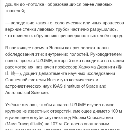
дошли до «потолка» образовавшихся ранее лавовых
тоннелей;
— вследствие каких-то геологических или иных процессов
верхние стенки лавовых трубок частично разрушились,
что привело к обрушению приповерхностных слоёв пород.
В настоящее время в Японии как раз лелеют планы
обследования этих внутренних полостей. Руководителем
нового проекта UZUME, который пока находится на стадии
рассмотрения, назначен профессор Харуяма Джюнити (春
山 純一), доцент Департамента научных исследований
Солнечной системы Института космических и
астронавтических наук ISAS (Institute of Space and
Astronautical Science).
Учёные желают, чтобы аппарат UZUME изучил самое
крупное из известных отверстий, имеющее диаметр 100 м
и уходящее вглубь спутника под Морем Спокойствия
(Mare Tranquillitatis) на 107 м. Согласно авантюрным
замыслам команды проекта, аппарату предстоит попасть