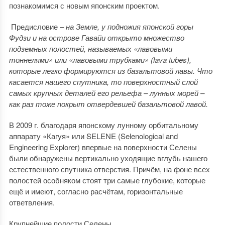
познакомимся с новым японским проектом.
Предисловие –
на Земле, у подножия японской горы
Фудзи и на острове Гавайи открыто множество
подземных полостей, называемых «лавовыми
тоннелями» или «лавовыми трубками» (lava tubes),
которые легко формируются из базальтовой лавы. Что
касается нашего спутника, то поверхностный слой
самых крупных деталей его рельефа – лунных морей –
как раз тоже покрыт отвердевшей базальтовой лавой.
В 2009 г. благодаря японскому лунному орбитальному
аппарату «Кагуя» или SELENE (Selenological and
Engineering Explorer) впервые на поверхности Селены
были обнаружены вертикально уходящие вглубь нашего
естественного спутника отверстия. Причём, на фоне всех
полостей особняком стоят три самые глубокие, которые
ещё и имеют, согласно расчётам, горизонтальные
ответвления.
Крупнейшие полости Селены