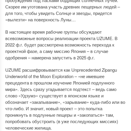
пробуждения под ласками бодрящих солнечных лучей.
Скорее им уготована участь древних пещерных людей –
для того, чтобы увидеть Солнце и звезды, придется
«вылезти» на поверхность Луны…
В настоящее время рабочие группы обсуждают
всевозможные вопросы реализации проекта UZUME. В
2022 ф.г. будет рассмотрена возможность перехода к
проектной фазе, а саму миссию Япония – в случае
одобрения – намерена запустить в 2025 ф.г.
UZUME расшифровывается как Unprecedented Zipangu
Underworld of the Moon Exploration – «не имевшее
прецедента в прошлом изучение Японией подлунного
мира». Здесь сразу угадывается подтекст – ведь само
слово «Удзумэ» существует в японском языке и
обозначает «закапывание», «зарывание» куда-либо или во
что-либо. И значит, новый проект – это попытка
проникнуть в подлунные пещеры и «закопаться» там,
попробовать обустроить (в уже последующих миссиях)
человеческие жилища.