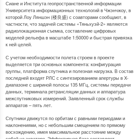
Сиане и Института геопространственной информации
Университета информационных технологий в Чжэнчжоу, в
которой Лоу Ляншэн (楼良盛) с соавторами сообщают, в
частности, что задачей системы «Тяньхуэй-2» являются
радиолокационная съемка, составление цифровых
моделей рельефа в масштабе 1:50000 и быстрая привязка
к ней целей.
С учетом необходимости полета строем в проекте
выделяется три основных компонента: конфигурация
группы, платформа спутника и полезная нагрузка. В состав
последней входят РЛС с синтезированием апертуры в X-
диапазоне с шириной полосы 135 МГц, системы передачи
данных, терминала ретрансляции данных и аппаратура
межспутниковых измерений. Заявленный срок службы
аппаратов – пять лет.
Спутники движутся по орбитам с равными периодами и
наклонениями, но с небольшим смещением по прямому
восхождению, имея максимальное расстояние между
собой на экваторе. Эффективная база составляет