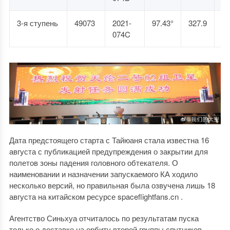
3-я ступень
49073
2021-
97.43°
327.9
50
074C
Дата предстоящего старта с Тайюаня стала известна 16
августа с публикацией предупреждения о закрытии для
полетов зоны падения головного обтекателя. О
наименовании и назначении запускаемого КА ходило
несколько версий, но правильная была озвучена лишь 18
августа на китайском ресурсе spaceflightfans.cn .
Агентство Синьхуа отчиталось по результатам пуска
только о доставке на орбиту второй группы спутников