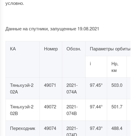
условно.
Данные на спутники, запущенные 19.08.2021
КА
Номер
Обозн.
Параметры орбиты
i
Hp,
Ha
км
к
Тяньхуэй-2
49071
2021-
97.45°
503.0
52
02A
074A
Тяньхуэй-2
49072
2021-
97.44°
501.7
52
02B
074B
Переходник
49074
2021-
97.43°
488.4
51
074D