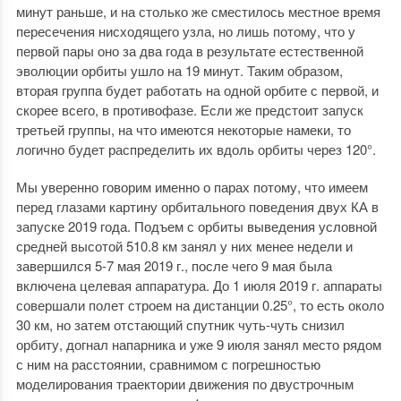
минут раньше, и на столько же сместилось местное время
пересечения нисходящего узла, но лишь потому, что у
первой пары оно за два года в результате естественной
эволюции орбиты ушло на 19 минут. Таким образом,
вторая группа будет работать на одной орбите с первой, и
скорее всего, в противофазе. Если же предстоит запуск
третьей группы, на что имеются некоторые намеки, то
логично будет распределить их вдоль орбиты через 120°.
Мы уверенно говорим именно о парах потому, что имеем
перед глазами картину орбитального поведения двух КА в
запуске 2019 года. Подъем с орбиты выведения условной
средней высотой 510.8 км занял у них менее недели и
завершился 5-7 мая 2019 г., после чего 9 мая была
включена целевая аппаратура. До 1 июля 2019 г. аппараты
совершали полет строем на дистанции 0.25°, то есть около
30 км, но затем отстающий спутник чуть-чуть снизил
орбиту, догнал напарника и уже 9 июля занял место рядом
с ним на расстоянии, сравнимом с погрешностью
моделирования траектории движения по двустрочным