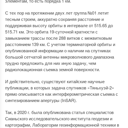
элементам, то есть порядка 1 км.
С тех пор на протяжении двух лет группа №01 летит
тесным строем, аккуратно сохраняя расстояние и
поддерживая высоту орбиты в интервале от 515.65 до
515.71 км. Это орбита 19-суточной кратности с
замыканием трассы после 288 витков с межвитковым
расстоянием 139 км. С учетом терминаторной орбиты и
опубликованной информации о наличии на спутниках
большой сетчатой антенны микроволнового диапазона
трудно предложить для них иную задачу, чем
радиолокационная съемка земной поверхности.
И действительно, существуют китайские научные
публикации, в которых задача спутников «Тяньхуэй-2»
прямо описывается как интерферометрическая съемка с
синтезированием апертуры (InSAR).
Так, в 2020 г. была опубликована статья специалистов
Сианьского исследовательского института геодезии и
картографии, Лаборатории геоинформационной техники в