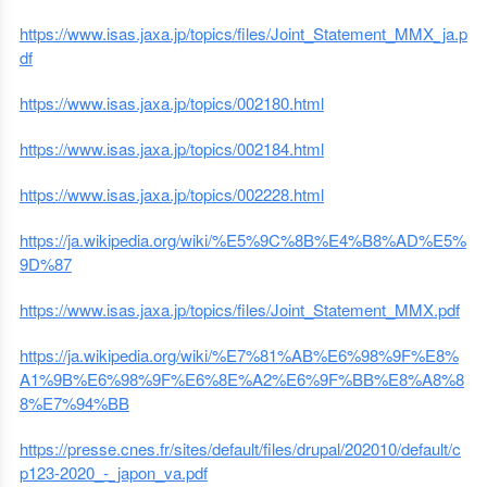
https://www.isas.jaxa.jp/topics/files/Joint_Statement_MMX_ja.p
df
https://www.isas.jaxa.jp/topics/002180.html
https://www.isas.jaxa.jp/topics/002184.html
https://www.isas.jaxa.jp/topics/002228.html
https://ja.wikipedia.org/wiki/%E5%9C%8B%E4%B8%AD%E5%
9D%87
https://www.isas.jaxa.jp/topics/files/Joint_Statement_MMX.pdf
https://ja.wikipedia.org/wiki/%E7%81%AB%E6%98%9F%E8%
A1%9B%E6%98%9F%E6%8E%A2%E6%9F%BB%E8%A8%8
8%E7%94%BB
https://presse.cnes.fr/sites/default/files/drupal/202010/default/c
p123-2020_-_japon_va.pdf