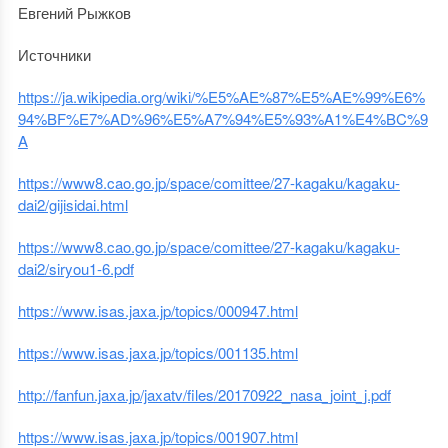
Евгений Рыжков
Источники
https://ja.wikipedia.org/wiki/%E5%AE%87%E5%AE%99%E6%
94%BF%E7%AD%96%E5%A7%94%E5%93%A1%E4%BC%9
A
https://www8.cao.go.jp/space/comittee/27-kagaku/kagaku-
dai2/gijisidai.html
https://www8.cao.go.jp/space/comittee/27-kagaku/kagaku-
dai2/siryou1-6.pdf
https://www.isas.jaxa.jp/topics/000947.html
https://www.isas.jaxa.jp/topics/001135.html
http://fanfun.jaxa.jp/jaxatv/files/20170922_nasa_joint_j.pdf
https://www.isas.jaxa.jp/topics/001907.html