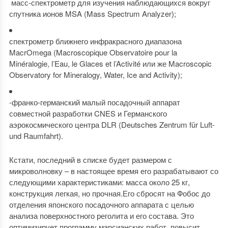
масс-спектрометр для изучения наблюдающихся вокруг
спутника ионов MSA (Mass Spectrum Analyzer);
спектрометр ближнего инфракрасного диапазона
MacrOmega (Macroscopique Observatoire pour la
Minéralogie, l’Eau, le Glaces et l’Activité или же Macroscopic
Observatory for Mineralogy, Water, Ice and Activity);
-франко-германский малый посадочный аппарат
совместной разработки CNES и Германского
аэрокосмического центра DLR (Deutsches Zentrum für Luft-
und Raumfahrt).
Кстати, последний в списке будет размером с
микроволновку – в настоящее время его разрабатывают со
следующими характеристиками: масса около 25 кг,
конструкция легкая, но прочная.Его сбросят на Фобос до
отделения японского посадочного аппарата с целью
анализа поверхностного реголита и его состава. Это
оптимизирует программу марсианских работ, повысит