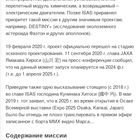
перелетный модуль химическим, а возвращаемый –
электрическим двигателем. Позже ISAS приравнял
приоритет такой миссии к другим значимым проектам,
например, DESTINY+ (исследование околоземного
астероида Фаэтон и других аполлонов).
19 февраля 2020 г. проект официально перешел на стадию
эскизного проектирования. 11 сентября 2020 г. глава JAXA
Ямакава Хироси (山川 宏) на пресс-конференции сообщил,
что на данный момент запуск планируется на 2024 ф.г.
(т.е. до 1 апреля 2025 г.).
Приведем также одно высказывание стоящего (с 2018 г.)
во главе ISAS господина Кунинака Хитоси (國中 均). В мае
2019 г. тот заявил, что в 2025 г. во время открытия в Осаке
Всемирной выставки (Expo 2025 Osaka, Kansai, Japan)
было бы отнюдь не плохо транслировать в прямом эфире
записанное с борта MMX видео Марса…
Содержание миссии