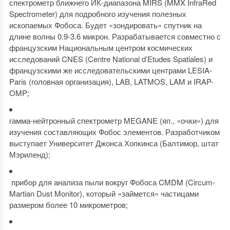
спектрометр ближнего ИК-диапазона MIRS (MMX InfraRed
Spectrometer) для подробного изучения полезных
ископаемых Фобоса. Будет «зондировать» спутник на
длине волны 0.9-3.6 микрон. Разрабатывается совместно с
французским Национальным центром космических
исследований CNES (Centre National d’Etudes Spatiales) и
французскими же исследовательскими центрами LESIA-
Paris (головная организация), LAB, LATMOS, LAM и IRAP-
OMP;
гамма-нейтронный спектрометр MEGANE (яп., «очки») для
изучения составляющих Фобос элементов. Разработчиком
выступает Университет Джонса Хопкинса (Балтимор, штат
Мэриленд);
прибор для анализа пыли вокруг Фобоса CMDM (Circum-
Martian Dust Monitor), который «займется» частицами
размером более 10 микрометров;