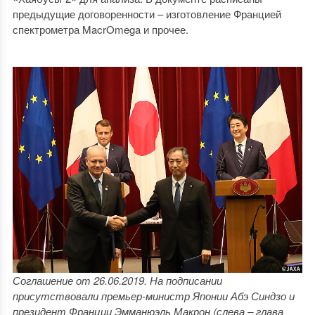
предыдущие договоренности – изготовление Францией
спектрометра MacrOmega и прочее.
Соглашение от 26.06.2019. На подписании
присутствовали премьер-министр Японии Абэ Синдзо и
президент Франции Эмманюэль Макрон (слева – глава