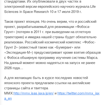
стандартами. Их опубликовали в двух частях в
электронной версии европейского научного журнала Life
Sciences in Space Research 10 и 17 июля 2019 г.
Таков проект японцев. Но очень верим, что и российский
проект, разрабатываемый для реанимации «Фобоса-
Грунт» (потерян в 2011 г. при выведении на отлетную
траекторию) и имиджа нашей страны будет обязательно
реализован. Российский космический комплекс «Фобос-
Грунт 2» (известный также как «Бумеранг» или
«Экспедиция-М») предусматривает кроме взятия образцов
с Фобоса обширную программу изучения системы Марса.
На данный момент можно надеяться на запуск не ранее
2026 года…
А для желающих быть в курсе последних новостей
японского проекта предлагаем ссылки на английские
страницы сайта и твиттера
MMX:
http://mmx.isas.jaxa.jp/en/
и
https://twitter.com/mmx_jax
a_en