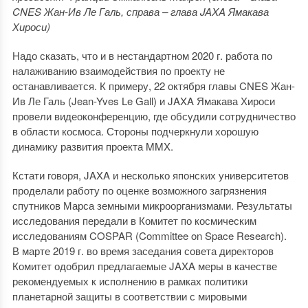
CNES Жан-Ив Ле Галь, справа – глава JAXA Ямакава
Хироси)
Надо сказать, что и в нестандартном 2020 г. работа по
налаживанию взаимодействия по проекту не
останавливается. К примеру, 22 октября главы CNES Жан-
Ив Ле Галь (Jean-Yves Le Gall) и JAXA Ямакава Хироси
провели видеоконференцию, где обсудили сотрудничество
в области космоса. Стороны подчеркнули хорошую
динамику развития проекта MMX.
Кстати говоря, JAXA и несколько японских университетов
проделали работу по оценке возможного загрязнения
спутников Марса земными микроорганизмами. Результаты
исследования передали в Комитет по космическим
исследованиям COSPAR (Committee on Space Research).
В марте 2019 г. во время заседания совета директоров
Комитет одобрил предлагаемые JAXA меры в качестве
рекомендуемых к исполнению в рамках политики
планетарной защиты в соответствии с мировыми