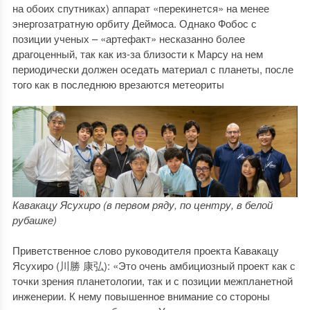
на обоих спутниках) аппарат «перекинется» на менее
энергозатратную орбиту Деймоса. Однако Фобос с
позиции ученых – «артефакт» несказанно более
драгоценный, так как из-за близости к Марсу на нем
периодически должен оседать материал с планеты, после
того как в последнюю врезаются метеориты
Кавакацу Ясухиро (в первом ряду, по центру, в белой
рубашке)
Приветственное слово руководителя проекта Кавакацу
Ясухиро (川勝 康弘): «Это очень амбициозный проект как с
точки зрения планетологии, так и с позиции межпланетной
инженерии. К нему повышенное внимание со стороны