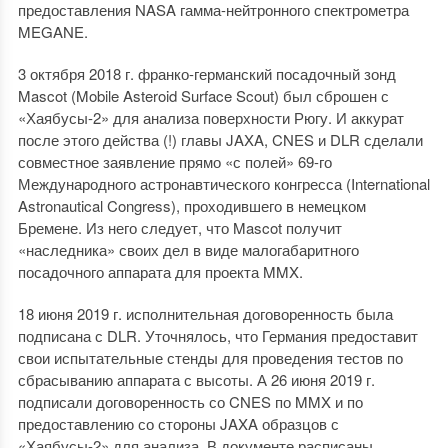
предоставления NASA гамма-нейтронного спектрометра
MEGANE.
3 октября 2018 г. франко-германский посадочный зонд
Mascot (Mobile Asteroid Surface Scout) был сброшен с
«Хаябусы-2» для анализа поверхности Рюгу. И аккурат
после этого действа (!) главы JAXA, CNES и DLR сделали
совместное заявление прямо «с полей» 69-го
Международного астронавтического конгресса (International
Astronautical Congress), проходившего в немецком
Бремене. Из него следует, что Mascot получит
«наследника» своих дел в виде малогабаритного
посадочного аппарата для проекта MMX.
18 июня 2019 г. исполнительная договоренность была
подписана с DLR. Уточнялось, что Германия предоставит
свои испытательные стенды для проведения тестов по
сбрасыванию аппарата с высоты. А 26 июня 2019 г.
подписали договоренность со CNES по MMX и по
предоставлению со стороны JAXA образцов с
«Хаябусы-2» для анализа. В документе расписаны