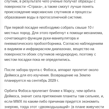
спутник, в результате чего ученые получат образцы с
поверхности «Страха», а также смогут лучше понять
происхождение марсианских спутников и процессы
образования воды в протосолнечной системе.
При первой посадке необходимо собрать свыше 10 г
местных пород. Для этого прибегнут к помощи механизма,
сочетающего функции руки-манипулятора и
пневматического пробоотборника. Согласно наблюдениям
в видимом и инфракрасном диапазонах, вещество на
поверхности обоих спутников неоднородно, поэтому с
местом посадки пока не определились.
После забора грунта с Фобоса, аппарат пролетит около
Деймоса для его изучения. Возвращение на Землю
планируется на сентябрь 2029 г.
Орбита Фобоса пролегает ближе к Марсу, чем орбита
Деймоса, значит сила притяжения планеты там сильнее, и,
если MMX по каким-либо причинам придется экономить
энергию, тогда этот «двоякодышащий» (в плане живучести