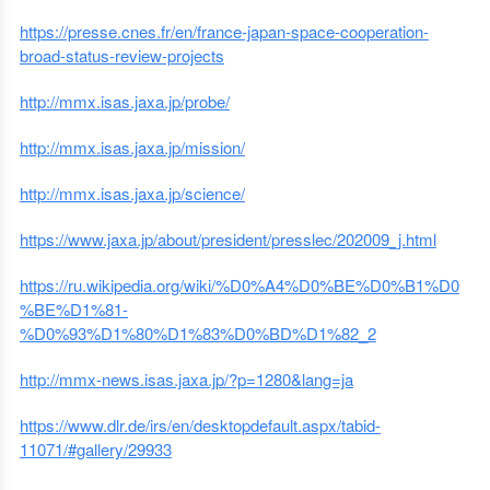
https://presse.cnes.fr/en/france-japan-space-cooperation-
broad-status-review-projects
http://mmx.isas.jaxa.jp/probe/
http://mmx.isas.jaxa.jp/mission/
http://mmx.isas.jaxa.jp/science/
https://www.jaxa.jp/about/president/presslec/202009_j.html
https://ru.wikipedia.org/wiki/%D0%A4%D0%BE%D0%B1%D0
%BE%D1%81-
%D0%93%D1%80%D1%83%D0%BD%D1%82_2
http://mmx-news.isas.jaxa.jp/?p=1280&lang=ja
https://www.dlr.de/irs/en/desktopdefault.aspx/tabid-
11071/#gallery/29933