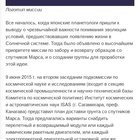
Логотип миссии
Все началось, когда японские планетологи пришли к
выводу о чрезвычайной важности понимания эволюции
условий, предшествовавших появлению жизни в
Солнечной системе. Тогда было объявлено о высочайшем
приоритете миссии по забору и возврату образцов со
спутников Марса, и о создании группы для проработки
этой идеи.
9 июня 2015 г. на втором заседании подкомиссии по
космической науке и исследованиям (входит в секцию
космической промышленности и научно-технической базы
Комитета по космической политике) Институт космических
и астронавтических наук ISAS (г. Сагамихара, преф.
Канагава) представил план доставки грунта со спутников
Марса. Тогда предлагались варианты снабдить
перелетный и возвращаемый модули или каждый
химическим ракетным двигателем, или каждый
электроракетной двигательной установкой, или же