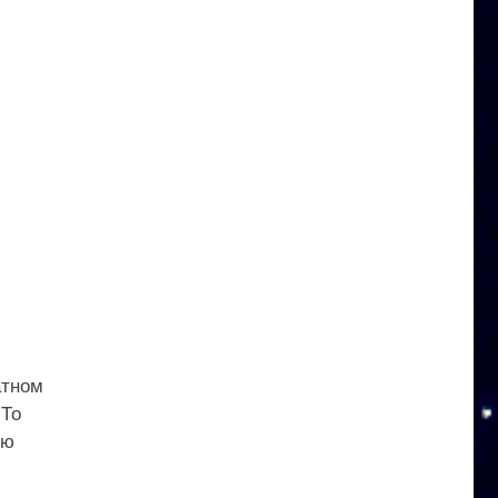
атном
 То
ую