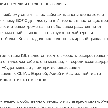
мии времени и средств отказались.
проблему связи в тех районах планеты где на земле
 к нему ВОЛС для доступа в Интернет, в настоящее вр
рях и океанах кроме как на небольшом расстоянии от
 весьма прибыльных рынков круизных лайнеров и
и от большей часть дальних полетов в мировой гражданс
инством ISL является то, что скорость распространен
т в оптическом кабеле она меньше, и теоретически задер
 ,=будет меньше , чем при использовании
ывающих США с Европой, Азией и Австралией, и это
иржах этих континентов.
м немного собственно о технологии лазерной связи. Уж
 передаче огромных объемов данных по волоконно-