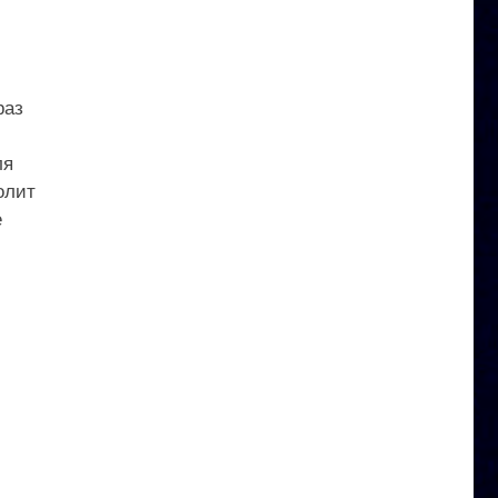
раз
ля
олит
е