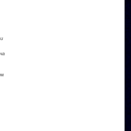
зи
на
ом