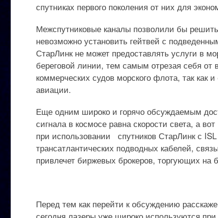
спутниках первого поколения от них для эконо
Межспутниковые каналы позволили бы решить 
невозможно установить гейтвей с подведенным
СтарЛинк не может предоставлять услуги в мо
береговой линии, тем самым отрезая себя от
коммерческих судов морского флота, так как 
авиации.
Еще одним широко и горячо обсуждаемым досто
сигнала в космосе равна скорости света, а во
при использовании спутников СтарЛинк с ISL
трансатлантических подводных кабелей, связ
привлечет биржевых брокеров, торгующих на б
Перед тем как перейти к обсуждению расскаже
сегодня лазеры уже широко используются при