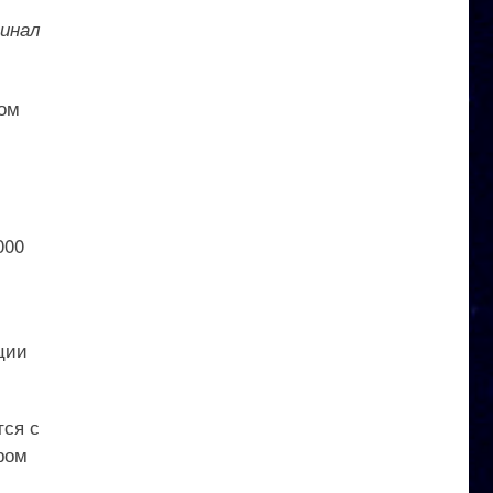
минал
том
000
ции
тся с
ром