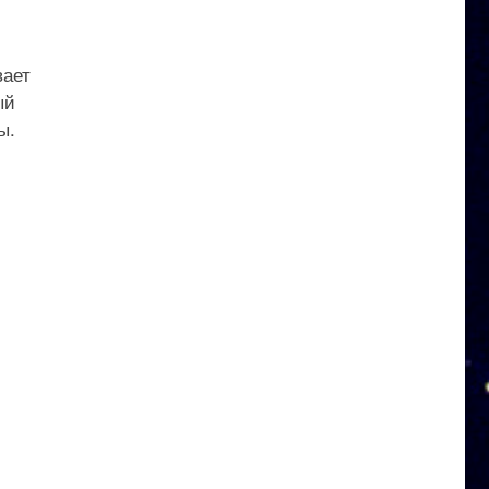
вает
ый
ы.