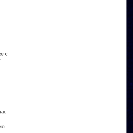
е с
/
час
мо