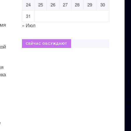
24
25
26
27
28
29
30
31
емя
« Июл
СЕЙЧАС ОБСУЖДАЮТ
кой
ия
жка
е