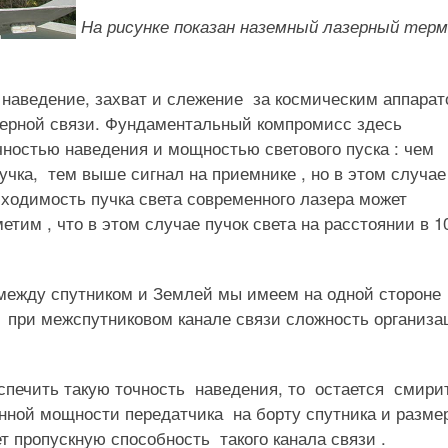
На рисунке показан наземный лазерный тер
 наведение, захват и слежение за космическим аппара
зерной связи. Фундаментальный компромисс здесь
ностью наведения и мощностью светового пуска : чем
учка, тем выше сигнал на приемнике , но в этом случае
ходимость пучка света современного лазера может
метим , что в этом случае пучок света на расстоянии в 1
 между спутником и Землей мы имеем на одной стороне
, при межспутниковом канале связи сложность организа
спечить такую точность наведения, то остается смири
нной мощности передатчика на борту спутника и разме
 пропускную способность такого канала связи .