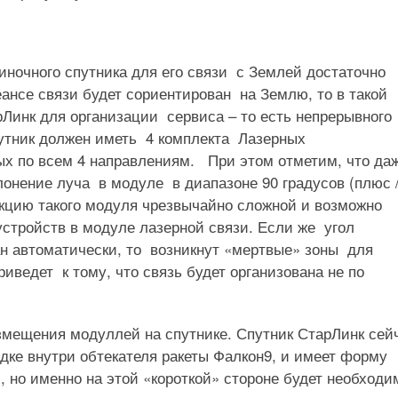
иночного спутника для его связи с Землей достаточно
еансе связи будет сориентирован на Землю, то в такой
Линк для организации сервиса – то есть непрерывного
путник должен иметь 4 комплекта Лазерных
х по всем 4 направлениям. При этом отметим, что даж
онение луча в модуле в диапазоне 90 градусов (плюс 
рукцию такого модуля чрезвычайно сложной и возможно
стройств в модуле лазерной связи. Если же угол
ван автоматически, то возникнут «мертвые» зоны для
риведет к тому, что связь будет организована не по
мещения модуллей на спутнике. Спутник СтарЛинк сей
дке внутри обтекателя ракеты Фалкон9, и имеет форму
 но именно на этой «короткой» стороне будет необходи