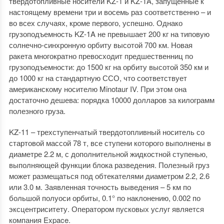
твердотопливные носители KZ-1 и KZ-1A, запущенные к
настоящему времени три и восемь раз соответственно – и
во всех случаях, кроме первого, успешно. Однако
грузоподъемность KZ-1A не превышает 200 кг на типовую
солнечно-синхронную орбиту высотой 700 км. Новая
ракета многократно превосходит предшественниц по
грузоподъемности: до 1500 кг на орбиту высотой 350 км и
до 1000 кг на стандартную ССО, что соответствует
американскому носителю Minotaur IV. При этом она
достаточно дешева: порядка 10000 долларов за килограмм
полезного груза.
KZ-11 – трехступенчатый твердотопливный носитель со
стартовой массой 78 т, все ступени которого выполнены в
диаметре 2.2 м, с дополнительной жидкостной ступенью,
выполняющей функции блока разведения. Полезный груз
может размещаться под обтекателями диаметром 2.2, 2.6
или 3.0 м. Заявленная точность выведения – 5 км по
большой полуоси орбиты, 0.1° по наклонению, 0.002 по
эксцентриситету. Оператором пусковых услуг является
компания Expace.