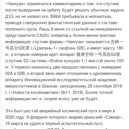
«Чангуан» ограничился комментарием о том, что спутник
после выведения на орбиту будет решать обычные задачи
ДЗЗ, но не назвал его. Bilibili пребывала в непонятках,
приводя совершенно фантастические данные о составе
полезного груза. Лишь 6 июня со ссылкой на неназванного
представителя CASIC появилась более-менее внятная
информация: спутник фирмы «Чангуан» называется 吉林一
号高分02E星 («Цзилинь-1» гаофэнь 02E) и имеет массу 180
кг, а вторым номером идет аппарат 微厘空间一号系统S2星
(спутник S2 системы «Вэйли кунцзян-1») массой около 100
кг. У первого оказалось два предшественника с номерами
02A и 02B, а второй явно имел отношение к одноименному
аппарату Инновационной исследовательской академии
микроспутников в Шанхае, запущенному 29 сентября 2018
г. («Новости космонавтики» №11, 2018). Более точной
информации нет и, скорее всего, уже не будет.
Это был шестой аварийный космический пуск в мире в
2020 году. 9 февраля потерпел аварию иранский «Симорг»,
16 марта не удался первый испытательный пуск