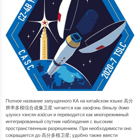
Полное название запущенного КА на китайском языке 高分
辨率多模综合成像卫星 читается как
гаофэнь бяньлу домо
цзунхэ чэнсян вэйсин
и переводится как многорежимный
интегрированный спутник наблюдения с высоким
пространственным разрешением. При необходимости оно
сокращается до 高分多模卫星; удобно также ввести