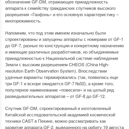
обозначение GF-DM, отражающее принадлежность
аппарата к семейству гражданских спутников высокого
разрешения «Гаофэнь» и его основную характеристику –
многорежимность.
Напомним, что под этим именем изначально были
спроектированы и запущены аппараты с номерами от GF-1
до GF-7, разные по конструкции и конкретному назначению
и имеющие различных разработчиков, но объединяемые
принадлежностью к Национальной системе наблюдения
Земли с высоким разрешением CHEOS (China High-
resolution Earth Observation System). Впоследствии
удачные варианты тиражировались (так, появились еще
три GF-1 и вскоре ожидается GF-7 №02), а кроме того,
популярное наименование «повесили» и на целый ряд
разведывательных аппаратов – от GF-8 до GF-12.
Спутник GF-DM, спроектированный и изготовленный
Китайской исследовательской академией космической
техники CAST в Пекине, можно рассматривать как
развитие аппарата GF-2, выведенного на орбиту 19 августа