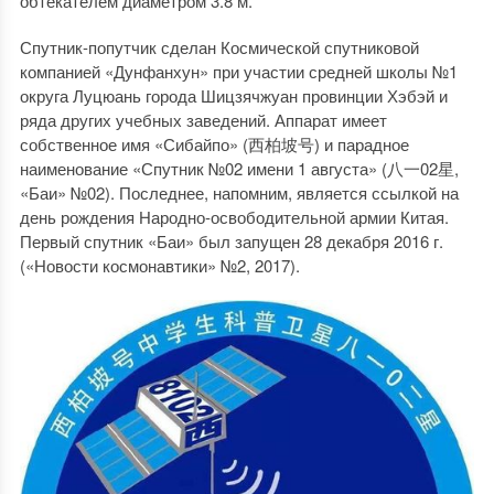
обтекателем диаметром 3.8 м.
Спутник-попутчик сделан Космической спутниковой
компанией «Дунфанхун» при участии средней школы №1
округа Луцюань города Шицзячжуан провинции Хэбэй и
ряда других учебных заведений. Аппарат имеет
собственное имя «Сибайпо» (西柏坡号) и парадное
наименование «Спутник №02 имени 1 августа» (八一02星,
«Баи» №02). Последнее, напомним, является ссылкой на
день рождения Народно-освободительной армии Китая.
Первый спутник «Баи» был запущен 28 декабря 2016 г.
(«Новости космонавтики» №2, 2017).