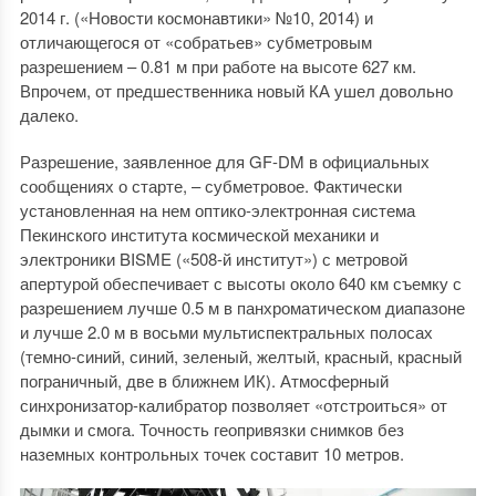
2014 г. («Новости космонавтики» №10, 2014) и
отличающегося от «собратьев» субметровым
разрешением – 0.81 м при работе на высоте 627 км.
Впрочем, от предшественника новый КА ушел довольно
далеко.
Разрешение, заявленное для GF-DM в официальных
сообщениях о старте, – субметровое. Фактически
установленная на нем оптико-электронная система
Пекинского института космической механики и
электроники BISME («508-й институт») с метровой
апертурой обеспечивает с высоты около 640 км съемку с
разрешением лучше 0.5 м в панхроматическом диапазоне
и лучше 2.0 м в восьми мультиспектральных полосах
(темно-синий, синий, зеленый, желтый, красный, красный
пограничный, две в ближнем ИК). Атмосферный
синхронизатор-калибратор позволяет «отстроиться» от
дымки и смога. Точность геопривязки снимков без
наземных контрольных точек составит 10 метров.