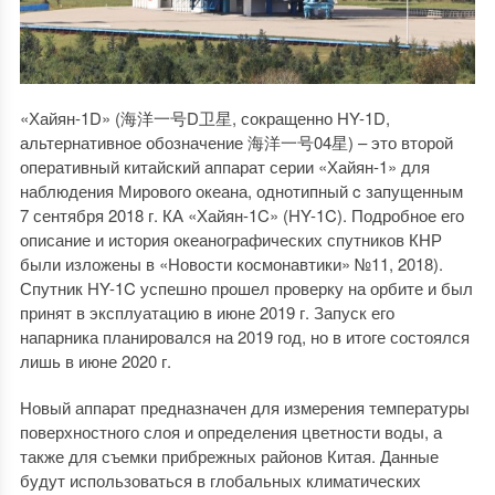
«Хайян-1D» (海洋一号D卫星, сокращенно HY-1D,
альтернативное обозначение 海洋一号04星) – это второй
оперативный китайский аппарат серии «Хайян-1» для
наблюдения Мирового океана, однотипный c запущенным
7 сентября 2018 г. КА «Хайян-1C» (HY-1C). Подробное его
описание и история океанографических спутников КНР
были изложены в «Новости космонавтики» №11, 2018).
Спутник HY-1C успешно прошел проверку на орбите и был
принят в эксплуатацию в июне 2019 г. Запуск его
напарника планировался на 2019 год, но в итоге состоялся
лишь в июне 2020 г.
Новый аппарат предназначен для измерения температуры
поверхностного слоя и определения цветности воды, а
также для съемки прибрежных районов Китая. Данные
будут использоваться в глобальных климатических