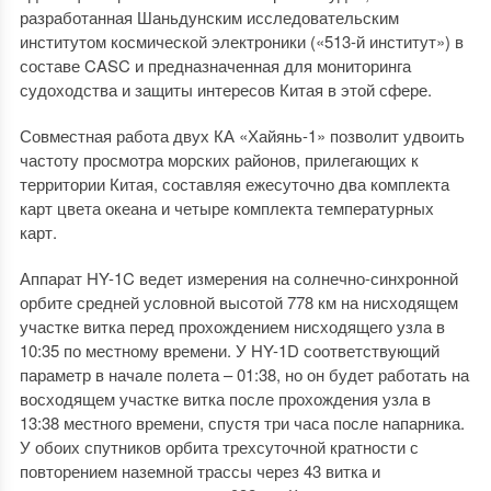
разработанная Шаньдунским исследовательским
институтом космической электроники («513-й институт») в
составе CASC и предназначенная для мониторинга
судоходства и защиты интересов Китая в этой сфере.
Совместная работа двух КА «Хайянь-1» позволит удвоить
частоту просмотра морских районов, прилегающих к
территории Китая, составляя ежесуточно два комплекта
карт цвета океана и четыре комплекта температурных
карт.
Аппарат HY-1C ведет измерения на солнечно-синхронной
орбите средней условной высотой 778 км на нисходящем
участке витка перед прохождением нисходящего узла в
10:35 по местному времени. У HY-1D соответствующий
параметр в начале полета – 01:38, но он будет работать на
восходящем участке витка после прохождения узла в
13:38 местного времени, спустя три часа после напарника.
У обоих спутников орбита трехсуточной кратности с
повторением наземной трассы через 43 витка и