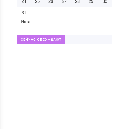
24
25
26
27
28
29
30
31
« Июл
СЕЙЧАС ОБСУЖДАЮТ