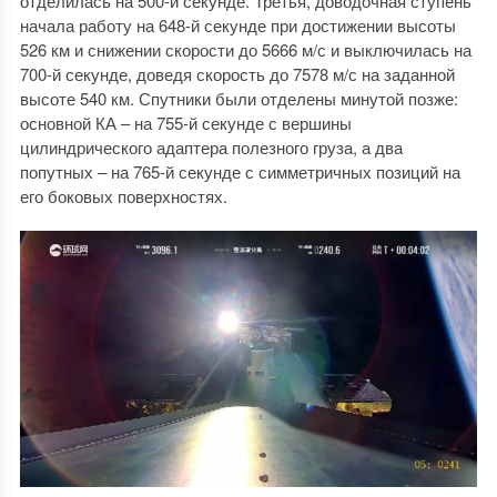
отделилась на 500-й секунде. Третья, доводочная ступень
начала работу на 648-й секунде при достижении высоты
526 км и снижении скорости до 5666 м/с и выключилась на
700-й секунде, доведя скорость до 7578 м/с на заданной
высоте 540 км. Спутники были отделены минутой позже:
основной КА – на 755-й секунде с вершины
цилиндрического адаптера полезного груза, а два
попутных – на 765-й секунде с симметричных позиций на
его боковых поверхностях.