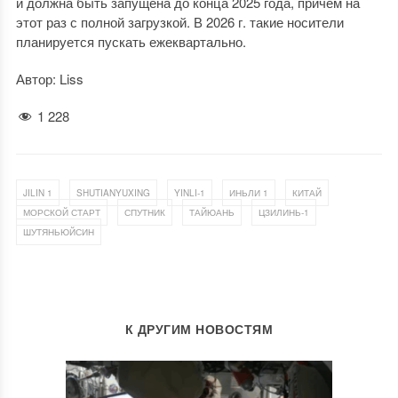
и должна быть запущена до конца 2025 года, причем на
этот раз с полной загрузкой. В 2026 г. такие носители
планируется пускать ежеквартально.
Автор: Liss
1 228
,
,
,
,
,
JILIN 1
SHUTIANYUXING
YINLI-1
ИНЬЛИ 1
КИТАЙ
,
,
,
,
МОРСКОЙ СТАРТ
СПУТНИК
ТАЙЮАНЬ
ЦЗИЛИНЬ-1
ШУТЯНЬЮЙСИН
К ДРУГИМ НОВОСТЯМ