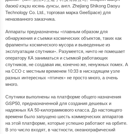
даоюй кэцзи юсянь гунсы
, англ. Zhejiang Shikong Daoyu
Technology Co. Ltd., торговая марка GeeSpace) для
неназванного заказчика.
Аппараты предназначены «главным образом для
обнаружения и съемки космических объектов, таких как
фрагменты космического мусора и выведенные из
эксплуатации спутники». Разумеется, ничто не помешает
оператору КА заниматься и съемкой работающих
спутников, не создавая им, конечно же, ненужных помех. А
на ССО с местным временем 10:33 в нисходящем узле
разных интересных «птичек» не просто много, а очень
много.
Спутники выполнены на платформе общего назначения
GSP50, предназначенной для создания дешевых и
надежных КА 50-килограммового класса. До настоящего
времени было запущено шесть коммерческих аппаратов
на этой платформе, которые успешно работают на орбите.
В это число входят, в частности, океанографический