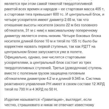
является при этом самой тяжелой твердотопливной
ракетой всех времен и народов – ее стартовая масса 405 т,
а стартовая тяга превышает 600 тс. И центральный блок, и
четыре ускорителя имеют диаметр 2.65 м, так что
отношение высоты носителя (около 22 м без головного
обтекателя, 31 м с ним) к максимальному поперечному
диаметру является очень низким. Четыре боковых блока
носителя длиной более 10 м и тягой по 155 тс было бы
корректнее назвать первой ступенью, так как РДТТ на
центральном блоке запускается уже в полете.
Официально, однако, они числятся стартовыми
ускорителями, а центральный блок состоит из трех
твердотопливных ступеней. Третья (доводочная) ступень
вместе с полезным грузом защищена головным
обтекателем диаметром 4.2 м и длиной 9.345 м. Система
реактивного управления РН имеет в своем составе 12 ЖРД
тягой по 700 Н и 4 ЖРД по 50 Н.
Изделие называется «Гравитация», выглядит, если
честно, страшновато и никак не отвечает известному