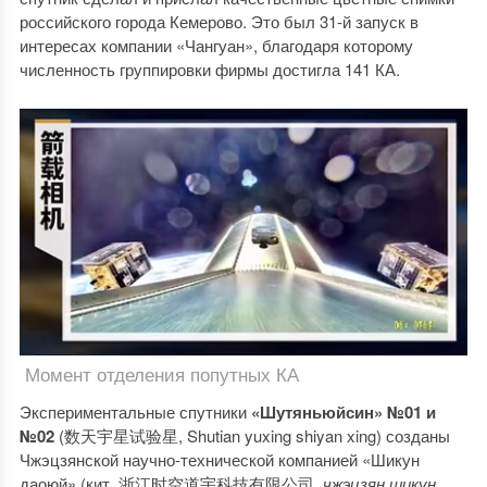
российского города Кемерово. Это был 31-й запуск в
интересах компании «Чангуан», благодаря которому
численность группировки фирмы достигла 141 КА.
Момент отделения попутных КА
Экспериментальные спутники
«Шутяньюйсин» №01 и
№02
(数天宇星试验星, Shutian yuxing shiyan xing) созданы
Чжэцзянской научно-технической компанией «Шикун
даоюй» (кит. 浙江时空道宇科技有限公司,
чжэцзян шикун