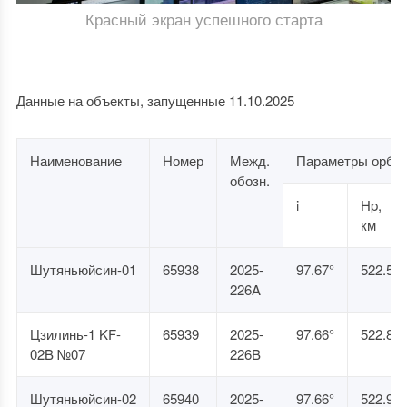
Красный экран успешного старта
Данные на объекты, запущенные 11.10.2025
Наименование
Номер
Межд.
Параметры орби
обозн.
i
Hp,
км
Шутяньюйсин-01
65938
2025-
97.67°
522.5
226A
Цзилинь-1 KF-
65939
2025-
97.66°
522.8
02B №07
226B
Шутяньюйсин-02
65940
2025-
97.66°
522.9