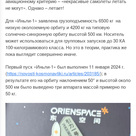
авиационному критерию – «некрасивые самолеты летать
не могут». Однако – летает!
Для «Иньли-1» заявлена грузоподъемность 6500 кг на
низкую околоземную орбиту и 4200 кг на типовую
солнечно-синхронную орбиту высотой 500 км. Носитель
может использоваться для групповых запусков до 30 КА
100-килограммового класса. Но это в теории, практика же
пока выглядит совершенно иначе.
Первый пуск «Иньли-1» был выполнен 11 января 2024 г.
(
https://novosti-kosmonavtiki.ru/articles/203185/
); в
результате его на орбиту наклонением 50° и высотой около
500 км было выведено три аппарата массой примерно по
50 кг.