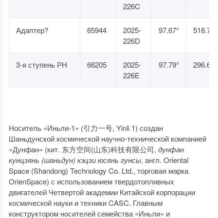
226C
Адаптер?
65944
2025-
97.67°
518.7
226D
3-я ступень РН
66205
2025-
97.79°
296.6
226E
Носитель «Иньли-1» (引力一号, Yinli 1) создан
Шаньдунской космической научно-технической компанией
«Дунфан» (кит. 东方空间(山东)科技有限公司,
дунфан
кунцзянь (шаньдун) кэцзи юсянь гунсы
, англ. Oriental
Space (Shandong) Technology Co. Ltd., торговая марка
OrienSpace) с использованием твердотопливных
двигателей Четвертой академии Китайской корпорации
космической науки и техники CASC. Главным
конструктором носителей семейства «Иньли» и