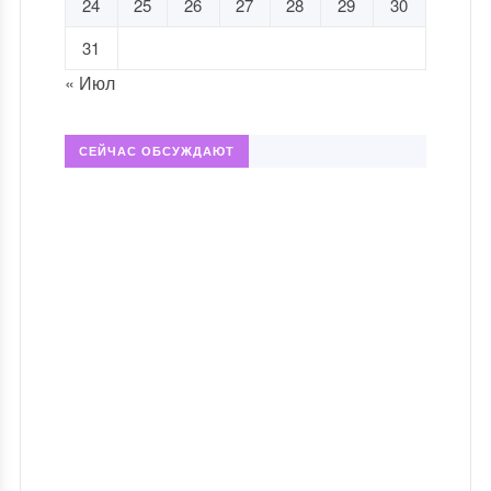
24
25
26
27
28
29
30
31
« Июл
СЕЙЧАС ОБСУЖДАЮТ