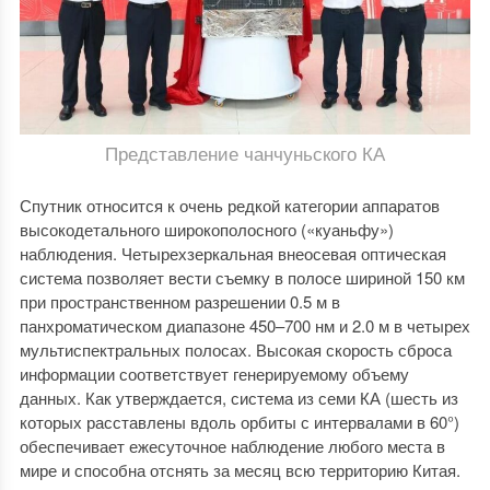
Представление чанчуньского КА
Спутник относится к очень редкой категории аппаратов
высокодетального широкополосного («куаньфу»)
наблюдения. Четырехзеркальная внеосевая оптическая
система позволяет вести съемку в полосе шириной 150 км
при пространственном разрешении 0.5 м в
панхроматическом диапазоне 450–700 нм и 2.0 м в четырех
мультиспектральных полосах. Высокая скорость сброса
информации соответствует генерируемому объему
данных. Как утверждается, система из семи КА (шесть из
которых расставлены вдоль орбиты с интервалами в 60°)
обеспечивает ежесуточное наблюдение любого места в
мире и способна отснять за месяц всю территорию Китая.