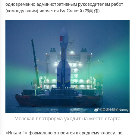
одновременно административным руководителем работ
(командующим) является Бу Сянвэй (布向伟).
Морская платформа уходит на месте старта
«Иньли-1» формально относится к среднему классу, но