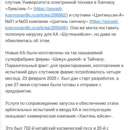
спутник Университета электронной техники в Ханчжоу
«Ланьтань-1» (
https://novosti-
kosmonavtiki.ru/articles/206662/
) и спутники «Цзитяньсин-A»
№01 и №03 компании «Цзитянь синчжоу» (
https://novosti-
kosmonavtiki.ru/articles/205549/
). Она же могла поставить
полезную нагрузку для КА «Шутяньюйсин», но даже не
обмолвилась об этом.
Новые КА были изготовлены на так называемой
суперфабрике фирмы «Шикун даоюй» в Тайчжоу.
Поразительный факт: для проектирования, изготовления и
испытаний двух спутников фирме потребовалось четыре
месяца. 23 февраля 2025 г. был дан старт разработке, а
уже 27 июня спутники были готовы к отправке с
предприятия.
Услуги по сопровождению запуска и обеспечению этапа
орбитальных испытаний и ввода КА в эксплуатацию
оказывает коммерческая компания «Хантянь юйсин».
Это был 702-й китайский космический пуск и 20-й с