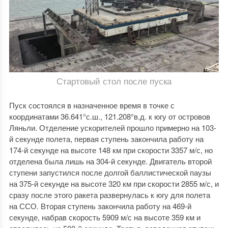
Стартовый стол после пуска
Пуск состоялся в назначенное время в точке с
координатами 36.641°с.ш., 121.208°в.д. к югу от островов
Ляньли. Отделение ускорителей прошло примерно на 103-
й секунде полета, первая ступень закончила работу на
174-й секунде на высоте 148 км при скорости 3357 м/с, но
отделена была лишь на 304-й секунде. Двигатель второй
ступени запустился после долгой баллистической паузы
на 375-й секунде на высоте 320 км при скорости 2855 м/с, и
сразу после этого ракета развернулась к югу для полета
на ССО. Вторая ступень закончила работу на 469-й
секунде, набрав скорость 5909 м/с на высоте 359 км и