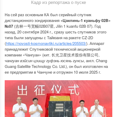
Кадр из репортажа о пуске
На сей раз основным КА был серийный спутник
дистанционного зондирования
«Цзилинь-1 куаньфу 02
B
»
№07
(吉林一号宽幅02B07星, Jilin 1 kuanfu 02B 07). Год
назад, 20 сентября 2024 г., сразу шесть спутников этого
типа были запущены с Тайюаня на ракете CZ-2D
(
https://novosti-kosmonavtiki.ru/articles/205503/
). Аппарат
принадлежит Спутниковой технической акционерной
компании «Чангуан» (кит. 长光卫星技术股份有限公司,
чангуан вэйсин цзищу гуфэнь юсянь гунсы
, англ. Chang
Guang Satellite Technology Co. Ltd.), он был изготовлен на
ее предприятии в Чанчуне и отгружен 10 июля 2025 г.