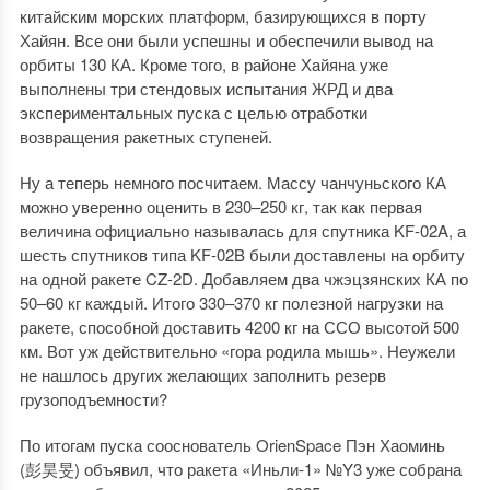
китайским морских платформ, базирующихся в порту
Хайян. Все они были успешны и обеспечили вывод на
орбиты 130 КА. Кроме того, в районе Хайяна уже
выполнены три стендовых испытания ЖРД и два
экспериментальных пуска с целью отработки
возвращения ракетных ступеней.
Ну а теперь немного посчитаем. Массу чанчуньского КА
можно уверенно оценить в 230–250 кг, так как первая
величина официально называлась для спутника KF-02A, а
шесть спутников типа KF-02B были доставлены на орбиту
на одной ракете CZ-2D. Добавляем два чжэцзянских КА по
50–60 кг каждый. Итого 330–370 кг полезной нагрузки на
ракете, способной доставить 4200 кг на ССО высотой 500
км. Вот уж действительно «гора родила мышь». Неужели
не нашлось других желающих заполнить резерв
грузоподъемности?
По итогам пуска сооснователь OrienSpace Пэн Хаоминь
(彭昊旻) объявил, что ракета «Иньли-1» №Y3 уже собрана