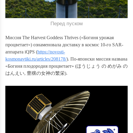
Перед пуском
Миссия The Harvest Goddess Thrives («Богиня урожая
процветает») ознаменовала доставку в космос 10-го SAR-
аппарата iQPS (
https://novosti-
kosmonavtiki.ru/articles/208178/
). По-японски миссия названа
«Богиня плодородия процветает» (
ほうじょう
の
めがみ
の
はんえい
,
豊穣の女神の繁栄
).