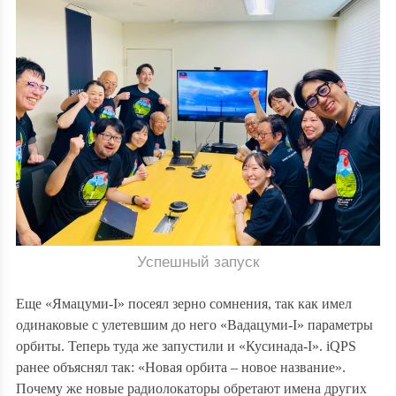
Успешный запуск
Еще «Ямацуми-I» посеял зерно сомнения, так как имел
одинаковые с улетевшим до него «Вадацуми-I» параметры
орбиты. Теперь туда же запустили и «Кусинада-I». iQPS
ранее объяснял так: «Новая орбита – новое название».
Почему же новые радиолокаторы обретают имена других