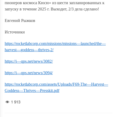
пионеров космоса Кюсю» из шести запланированных к
запуску в течение 2025 г. Выходит, 2/3 дела сделано!
Евгений Рыжков
Источники
https
://
rocketlabcorp
.
com
/
missions
/
missions
—
launched
/
the
—
harvest
—
goddess
—
thrives
-2/
https
://
i
—
qps
.
net
/
news
/3082/
https
://
i
—
qps
.
net
/
news
/3094/
https
://
rocketlabcorp
.
com
/
assets
/
Uploads
/
F
69-
The
—
Harvest
—
Goddess
—
Thrives
—
Presskit
.
pdf
1 913