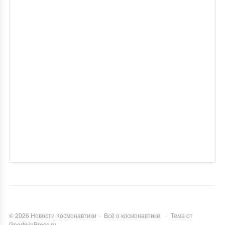
©
2026
Новости Космонавтики
·
Всё о космонавтике
·
Тема от
GoodwinPress.ru