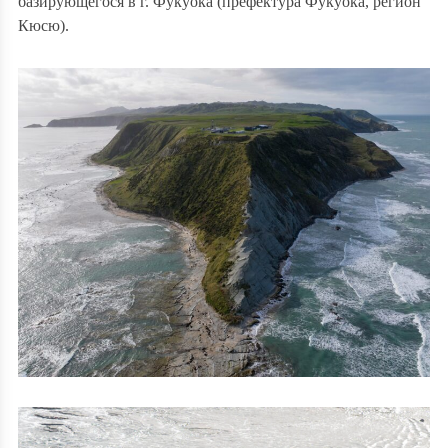
базирующегося в г. Фукуока (префектура Фукуока, регион
Кюсю).