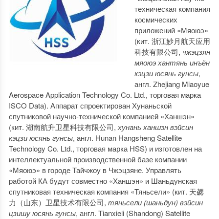
техническая компания
космических
приложений «Мяоюэ»
(кит. 浙江妙月航天应用
科技有限公司,
чжэцзян
мяоюэ хантянь инъён
кэцзи юсянь гунсы
,
англ. Zhejiang Miaoyue
Aerospace Application Technology Co. Ltd., торговая марка
ISCO Data). Аппарат спроектирован Хунаньской
спутниковой научно-технической компанией «Ханшэн»
(кит. 湖南航升卫星科技有限公司,
хунань ханшэн вэйсин
кэцзи юсянь гунсы
, англ. Hunan Hangsheng Satellite
Technology Co. Ltd., торговая марка HSS) и изготовлен на
интеллектуальной производственной базе компании
«Мяоюэ» в городе Тайчжоу в Чжэцзяне. Управлять
работой КА будут совместно «Ханшэн» и Шаньдунская
спутниковая техническая компания «Тяньсели» (кит. 天勰
力（山东）卫星技术有限公司,
тяньсели (шаньдун) вэйсин
цзишу юсянь гунсы
, англ. Tianxieli (Shandong) Satellite