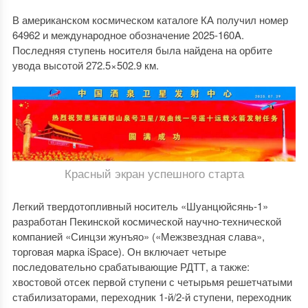
В американском космическом каталоге КА получил номер
64962 и международное обозначение 2025-160A.
Последняя ступень носителя была найдена на орбите
увода высотой 272.5×502.9 км.
Красный экран успешного старта
Легкий твердотопливный носитель «Шуанцюйсянь-1»
разработан Пекинской космической научно-технической
компанией «Синцзи жунъяо» («Межзвездная слава»,
торговая марка iSpace). Он включает четыре
последовательно срабатывающие РДТТ, а также:
хвостовой отсек первой ступени с четырьмя решетчатыми
стабилизаторами, переходник 1-й/2-й ступени, переходник