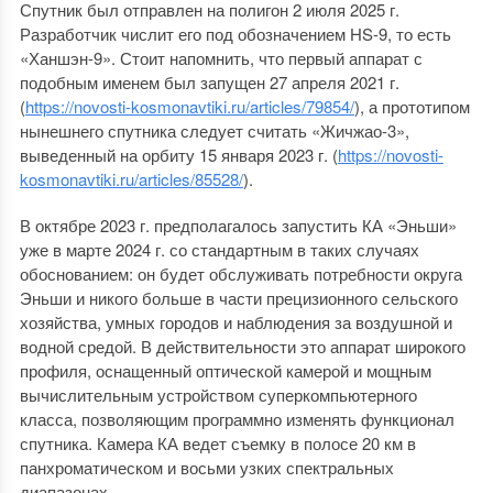
Спутник был отправлен на полигон 2 июля 2025 г.
Разработчик числит его под обозначением HS-9, то есть
«Ханшэн-9». Стоит напомнить, что первый аппарат с
подобным именем был запущен 27 апреля 2021 г.
(
https://novosti-kosmonavtiki.ru/articles/79854/
), а прототипом
нынешнего спутника следует считать «Жичжао-3»,
выведенный на орбиту 15 января 2023 г. (
https://novosti-
kosmonavtiki.ru/articles/85528/
).
В октябре 2023 г. предполагалось запустить КА «Эньши»
уже в марте 2024 г. со стандартным в таких случаях
обоснованием: он будет обслуживать потребности округа
Эньши и никого больше в части прецизионного сельского
хозяйства, умных городов и наблюдения за воздушной и
водной средой. В действительности это аппарат широкого
профиля, оснащенный оптической камерой и мощным
вычислительным устройством суперкомпьютерного
класса, позволяющим программно изменять функционал
спутника. Камера КА ведет съемку в полосе 20 км в
панхроматическом и восьми узких спектральных
диапазонах.