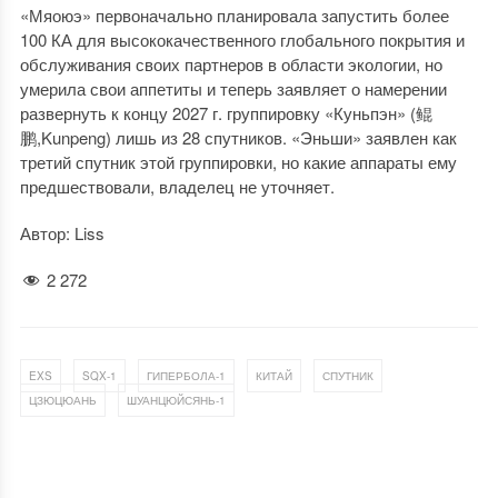
«Мяоюэ» первоначально планировала запустить более
100 КА для высококачественного глобального покрытия и
обслуживания своих партнеров в области экологии, но
умерила свои аппетиты и теперь заявляет о намерении
развернуть к концу 2027 г. группировку «Куньпэн» (鲲
鹏,Kunpeng) лишь из 28 спутников. «Эньши» заявлен как
третий спутник этой группировки, но какие аппараты ему
предшествовали, владелец не уточняет.
Автор: Liss
2 272
,
,
,
,
,
EXS
SQX-1
ГИПЕРБОЛА-1
КИТАЙ
СПУТНИК
,
ЦЗЮЦЮАНЬ
ШУАНЦЮЙСЯНЬ-1