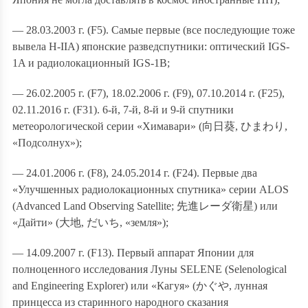
— 28.03.2003 г. (F5). Самые первые (все последующие тоже
вывела H-IIА) японские разведспутники: оптический IGS-
1A и радиолокационный IGS-1B;
— 26.02.2005 г. (F7), 18.02.2006 г. (F9), 07.10.2014 г. (F25),
02.11.2016 г. (F31). 6-й, 7-й, 8-й и 9-й спутники
метеорологической серии «Химавари» (
向日葵
,
ひまわり
,
«Подсолнух»);
— 24.01.2006 г. (F8), 24.05.2014 г. (F24). Первые два
«Улучшенных радиолокационных спутника» серии ALOS
(Advanced Land Observing Satellite;
先進レーダ衛星
) или
«Дайти» (
大地
,
だいち
, «земля»);
— 14.09.2007 г. (F13). Первый аппарат Японии для
полноценного исследования Луны SELENE (Selenological
and Engineering Explorer) или «Кагуя» (
かぐや
,
лунная
принцесса из старинного народного сказания