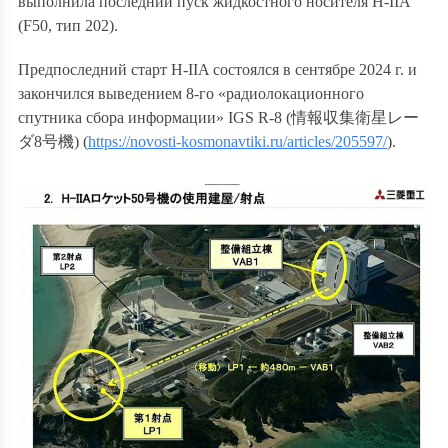
выполнила последний пуск жидкостного носителя H-IIA
(F50, тип 202).
Предпоследний старт H-IIA состоялся в сентябре 2024 г. и
закончился выведением 8-го «радиолокационного
спутника сбора информации» IGS R-8 (
情報収集衛星レー
ダ
8
号機
) (
https://novosti-kosmonavtiki.ru/articles/205597/
).