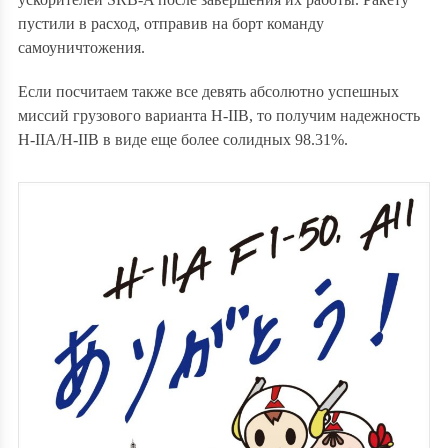
пустили в расход, отправив на борт команду
самоуничтожения.
Если посчитаем также все девять абсолютно успешных
миссий грузового варианта H-IIВ, то получим надежность
H-IIА/H-IIВ в виде еще более солидных
98.31%
.