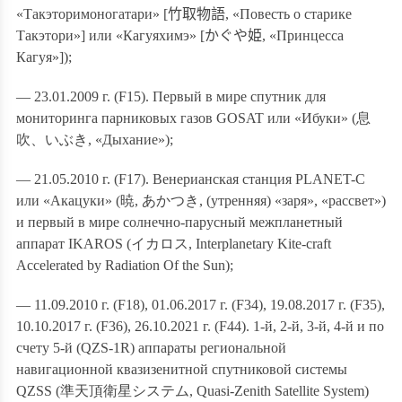
«Такэторимоногатари» [
竹取物語
, «Повесть о старике
Такэтори»] или «Кагуяхимэ» [
かぐや姫
, «Принцесса
Кагуя»]
);
— 23.01.2009 г. (F15). Первый в мире спутник для
мониторинга парниковых газов GOSAT или «Ибуки» (
息
吹
、いぶき
, «Дыхание»);
— 21.05.2010 г. (F17). Венерианская станция PLANET-C
или «Акацуки» (
暁
,
あかつき
, (утренняя) «заря», «рассвет»)
и первый в мире солнечно-парусный межпланетный
аппарат IKAROS (
イカロス
, Interplanetary Kite-craft
Accelerated by Radiation Of the Sun);
— 11.09.2010 г. (
F
18), 01.06.2017 г. (
F
34), 19.08.2017 г. (
F
35),
10.10.2017 г. (
F
36), 26.10.2021 г. (
F
44). 1-й, 2-й, 3-й, 4-й и по
счету 5-й (QZS-1R) аппараты региональной
навигационной квазизенитной спутниковой системы
QZSS (
準天頂衛星システム
, Quasi-Zenith Satellite System)