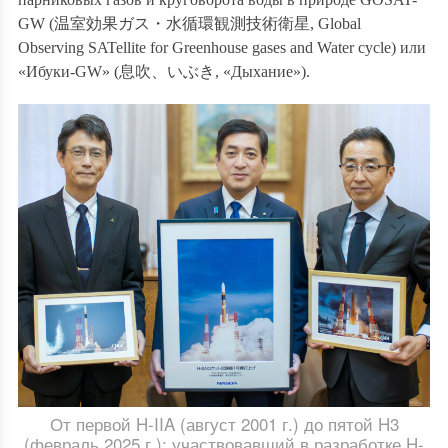
GW (
温室効果ガス・水循環観測技術衛星
,
Global
Observing SATellite for Greenhouse gases and Water cycle) или
«Ибуки-GW» (
息吹
、いぶき
, «Дыхание»).
От первой H-IIA (август 2001 г.) до пятой H3
(февраль 2025 г.): участвовавший в разработке H-