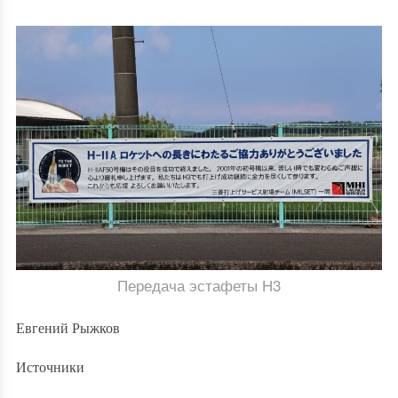
Передача эстафеты Н3
Е
вгений Рыжков
Источники