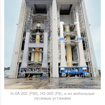
H-IIA-202 (F50), H3-30S (F6), и их мобильные
пусковые установки