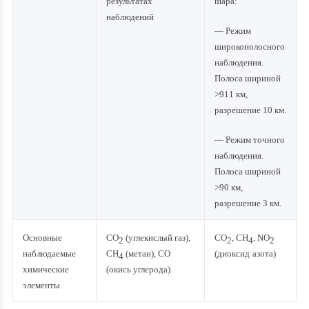
результатах
шара:
наблюдений
— Режим
широкополосного
наблюдения.
Полоса шириной
>911 км,
разрешение 10 км.
— Режим точного
наблюдения.
Полоса шириной
>90 км,
разрешение 3 км.
Основные
CO
(углекислый газ),
CO
, CH
, NO
2
2
4
2
наблюдаемые
CH
(метан), CO
(
диоксид
азота
)
4
химические
(окись углерода)
элементы