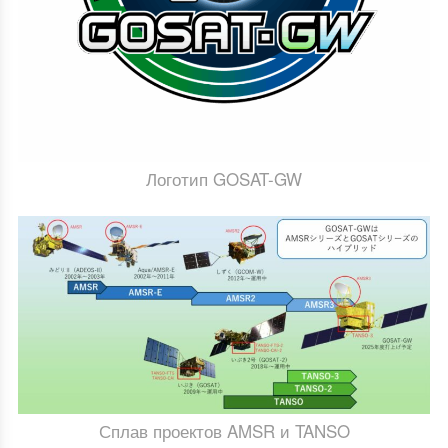
Логотип GOSAT-GW
Сплав проектов AMSR и TANSO