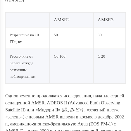
AMSR2
AMSR3
Разрешение на 10
50
30
ГГц, км
Расстояние от
Со 100
С 20
берега, откуда
возможны
наблюдения, км
Одновременно продолжатся исследования, начатые серией,
оснащенной AMSR. ADEOS II (Advanced Earth Observing
Satellite II) или «Мидори II» (
緑
,
みどり
, «зеленый цвет»,
«зелень») с первым AMSR вывели в космос в декабре 2002
г., американо-японско-бразильскую Aqua (EOS PM-1)
c
AMSR-E – в мае 2002 г., ну и отслеживающий изменения