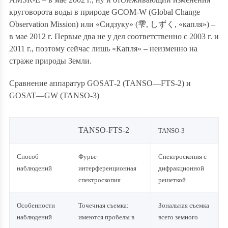
круговорота воды в природе GCOM-W (Global Change
Observation Mission) или «Сидзуку» (
雫
,
しずく
, «капля») –
в мае 2012 г. Первые два не у дел соответственно с 2003 г. и
2011 г., поэтому сейчас лишь «Капля» – неизменно на
страже природы Земли.
Сравнение аппаратур
GOSAT
-2 (
TANSO
—
FTS
-2) и
GOSAT
—
GW
(
TANSO
-3)
TANSO-FTS-2
TANSO-3
Способ
Фурье-
Спектроскопия с
наблюдений
интерференционная
дифракционной
спектроскопия
решеткой
Особенности
Точечная съемка:
Зональная съемка
наблюдений
имеются пробелы в
всего земного