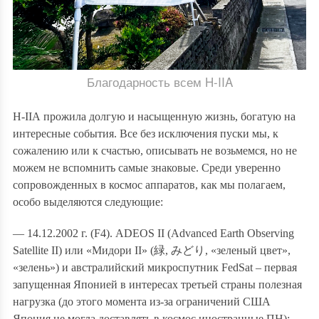
Благодарность всем H-IIA
H-IIА прожила долгую и насыщенную жизнь, богатую на
интересные события. Все без исключения пуски мы, к
сожалению или к счастью, описывать не возьмемся, но не
можем не вспомнить самые знаковые. Среди уверенно
сопровожденных в космос аппаратов, как мы полагаем,
особо выделяются следующие:
— 14.12.2002 г. (F4). ADEOS II (Advanced Earth Observing
Satellite II) или «Мидори II» (
緑
,
みどり
, «зеленый цвет»,
«зелень») и австралийский микроспутник FedSat – первая
запущенная Японией в интересах третьей страны полезная
нагрузка (до этого момента из-за ограничений США
Япония не могла доставлять в космос иностранные ПН);