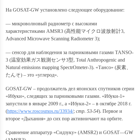
На GOSAT-GW установлено следующее оборудование:
— микроволновый радиометр с высокими
характеристиками AMSR3 (
高性能マイクロ波放射計
3,
Advanced Microwave Scanning Radiometer 3);
— сенсор для наблюдения за парниковыми газами TANSO-
3 (
温室効果ガス観測センサ
3
型
, Total Anthropogenic and
Natural emissions mapping SpectrOmeter-3). «Тансо» (
炭素、
たんそ
) – это «углерод».
GOSAT-GW – продолжатель дел японских спутников серии
«Ибуки», следящих за парниковыми газами. «Ибуки-1»
запустили в январе 2009 г., а «Ибуки-2» – в октябре 2018 г.
(
https://www.roscosmos.ru/33934/
;
стр. 53-54
). Первое и
второе «Дыхания» до сих пор активничают на орбите.
Сравнение аппаратур «Сидзуку» (AMSR2) и
GOSAT
—
GW
(AMSR3)