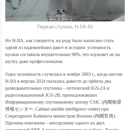
Первая ступень H-IIA-50
Но
H-IIA
, как говорится, на роду было написано стать
одной из надежнейших ракет в истории: успешность
пусков составила внушительные 98%, чт
о изумляет не на
шутку даже профессионалов
.
Одна оплошность случилась в ноябре 2003 г.
, когда
шестая
H-IIA в версии 2024 пыталась довести до орбиты два
разведывательных спутника – оптический IGS-2A и
радиолокационный IGS-2B, принадлежавших
Информационному спутниковому центру CSIC (
内閣衛星
情報センター
, Cabinet satellite intelligence center) при
Секретариате Кабинета министров Японии (
内閣官房
).
Причина невезения – неотделение одного из двух
ускорителей SRB-A после завершения их работы. Ракету