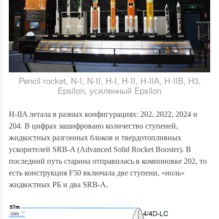
Pencil rocket, N-I, N-II, H-I, H-II, H-IIA, H-IIB, H3,
Epsilon, усиленный Epsilon
H-IIA летала в разных конфигурациях: 202, 2022, 2024 и
204. В цифрах зашифровано количество ступеней,
жидкостных разгонных блоков и твердотопливных
ускорителей SRB-A (Advanced Solid Rocket Booster). В
последний путь старина отправилась в компоновке 202, то
есть конструкция F50 включала две ступени, «ноль»
жидкостных РБ и два SRB-A.