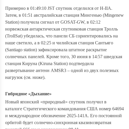
Примерно в 01:49:10 JST спутник отделился от H-IIA.
Затем, в 01:51 австралийская станция Мингенью (Mingenew
Station) получила сигнал от GOSAT-GW, в 02:12
норвежская антарктическая спутниковая станция Тролль
(TrollSat) убедилась, что панели СБ сориентировались на
наше светило, а в 02:25 и чилийская станция Сантьяго
(Santiago station) зафиксировала штатное раскрытие
солнечных панелей. Кроме того, 30 июня в 14:57 шведская
станция Кируна (Kiruna Station) подтвердила
развертывание антенн AMSR3 – одной из двух полезных
нагрузок (см. ниже).
Гибридное «Дыхание»
Новый японский «природный» спутник получил в
каталоге Стратегического командования США номер 64694
и международное обозначение 2025-141A. Его постоянной
орбитой будет солнечно-синхронная квазивозвратная