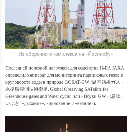
Из сборочного комплекса на «Йосинобу»
Последней полезной нагрузкой для семейства H-IIA
JAXA
определило аппарат для мониторинга парниковых газов и
круговорота воды в природе GOSAT-GW (
温室効果ガス・
水循環観測技術衛星
,
Global Observing SATellite for
Greenhouse gases and Water cycle) или «Ибуки-GW» (
息吹
、
いぶき
, «дыхание», «дуновение»/ «веяние»).