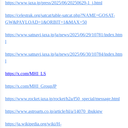
https://www.jaxa.jp/press/2025/06/20250629-1_j.html
https://celestrak.org/satcat/table-satcat.php?NAME=GOSAT-
GW&PAYLOAD=1&ORBIT=1&MAX=50
https://www.satnavi.jaxa.jp/ja/news/2025/06/29/10781/index.htm
l
https://www.satnavi.jaxa.jp/ja/news/2025/06/30/10784/index.htm
l
https
://
x
.
com
/
MHI
_
LS
https://x.com/MHI_GroupJP
https://www.rocket.jaxa.jp/rocket/h2a/f50_special/message.html
https://www.astroarts.co.jp/article/hl/a/14070_ibukigw
https://ja.wikipedia.org/wiki/H-