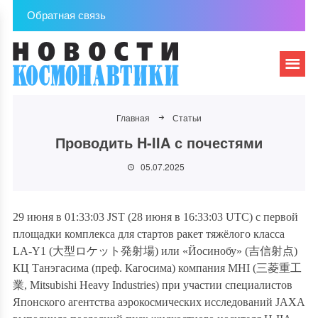
Обратная связь
Главная
Статьи
Проводить H-IIA с почестями
05.07.2025
29 июня в 01:33:03 JST (28 июня в 16:33:03 UTC) с первой
площадки комплекса для стартов ракет тяжёлого класса
LA-Y1 (
大型ロケット発射場
) или «Йосинобу» (
吉信射点
)
КЦ Танэгасима (преф. Кагосима) компания MHI (
三菱重工
業
, Mitsubishi Heavy Industries) при участии специалистов
Японского агентства аэрокосмических исследований JAXA