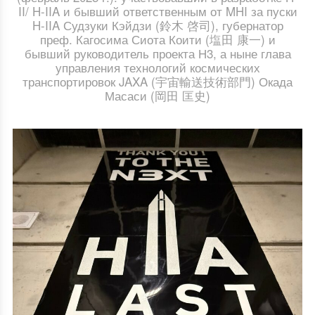
II/ H-IIA и бывший ответственным от MHI за пуски
H-IIA Судзуки Кэйдзи (鈴木 啓司), губернатор
преф. Кагосима Сиота Коити (塩田 康一) и
бывший руководитель проекта Н3, а ныне глава
управления технологий космических
транспортировок JAXA (宇宙輸送技術部門) Окада
Масаси (岡田 匡史)