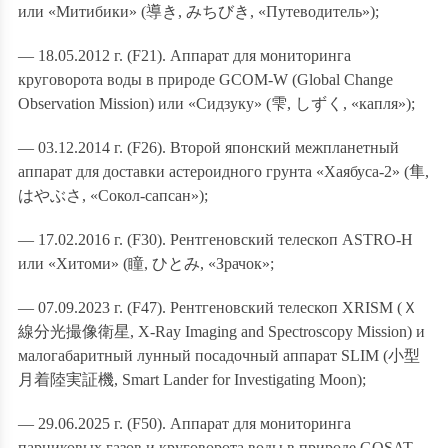
или «Митибики» (
導き
,
みちびき
, «Путеводитель»);
— 18.05.2012 г. (F21). Аппарат для мониторинга
круговорота воды в природе GCOM-W (Global Change
Observation Mission) или «Сидзуку» (
雫
,
しずく
, «капля»);
— 03.12.2014 г. (F26). Второй японский межпланетный
аппарат для доставки астероидного грунта «Хаябуса-2» (
隼
,
はやぶさ
, «Сокол-сапсан»);
— 17.02.2016 г. (F30). Рентгеновский телескоп ASTRO-H
или «Хитоми» (
瞳
,
ひとみ
, «Зрачок»;
— 07.09.2023 г. (F47). Рентгеновский телескоп XRISM (
Ｘ
線分光撮像衛星
, X-Ray Imaging and Spectroscopy Mission) и
малогабаритный лунный посадочный аппарат SLIM (
小型
月着陸実証機
, Smart Lander for Investigating Moon);
— 29.06.2025 г. (F50). Аппарат для мониторинга
парниковых газов и круговорота воды в природе GOSAT-