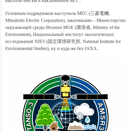
высотой 666 км и наклонением 98.1°.
Головным подрядчиком выступила
MEC
(
三菱電機
,
Mitsubishi
Electric
Corporation
), заказчиками – Министерство
окружающей среды Японии MOE (
環境省
, Ministry of the
Environment), Национальный институт экологических
исследований
NIES
(
国立環境研究所
,
National
Institute
for
Environmental
Studies
), ну и куда же без JAXA.