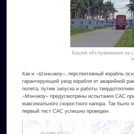
Башня обслуживания на с
н
Как и «Шэньчжоу», перспективный корабль осн
гарантирующей увод корабля от аварийной раке
полета, путем запуска и работы твердотоплив
«Мэнчжоу» предусмотрены испытания САС при 
максимального скоростного напора. Так было об
первый тест САС успешно проведен.