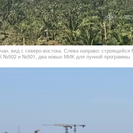
ан, вид с северо-востока. Слева направо: строящийся
К №502 и №501, два новых МИК для лунной программы