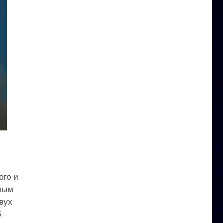
ого и
нным
вух
5