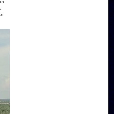
то
а
ся