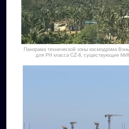
Панорама технической зоны космодрома Вэньч
для РН класса CZ-8, существующие МИ