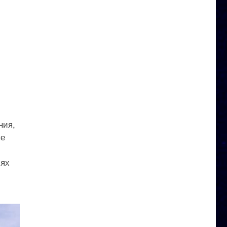
ния,
пе
иях