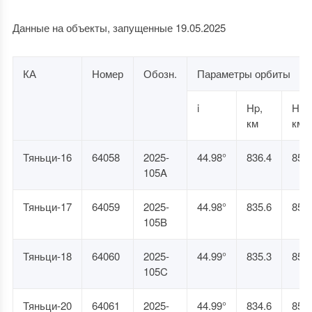
Данные на объекты, запущенные 19.05.2025
КА
Номер
Обозн.
Параметры орбиты
i
Hp,
Ha,
км
км
Тяньци-16
64058
2025-
44.98°
836.4
853.
105A
Тяньци-17
64059
2025-
44.98°
835.6
853.
105B
Тяньци-18
64060
2025-
44.99°
835.3
852.
105C
Тяньци-20
64061
2025-
44.99°
834.6
853.