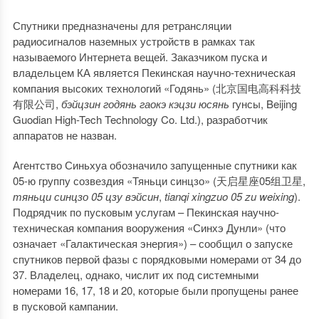
Спутники предназначены для ретрансляции
радиосигналов наземных устройств в рамках так
называемого Интернета вещей. Заказчиком пуска и
владельцем КА является Пекинская научно-техническая
компания высоких технологий «Годянь» (北京国电高科科技
有限公司,
бэйцзин годянь гаокэ кэцзи юсянь
гунсы, Beijing
Guodian High-Tech Technology Co. Ltd.), разработчик
аппаратов не назван.
Агентство Синьхуа обозначило запущенные спутники как
05-ю группу созвездия «Тяньци синцзо» (天启星座05组卫星,
тяньци синцзо 05 цзу вэйсин
,
tianqi
xingzuo
05
zu
weixing
).
Подрядчик по пусковым услугам – Пекинская научно-
техническая компания вооружения «Синхэ Дунли» (что
означает «Галактическая энергия») – сообщил о запуске
спутников первой фазы с порядковыми номерами от 34 до
37. Владелец, однако, числит их под системными
номерами 16, 17, 18 и 20, которые были пропущены ранее
в пусковой кампании.