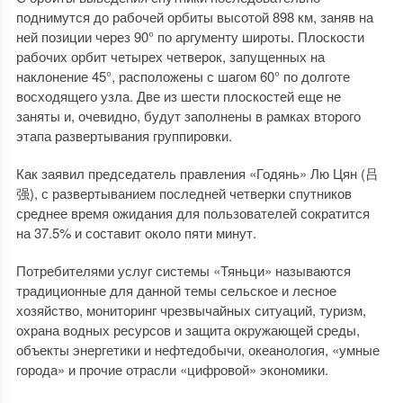
поднимутся до рабочей орбиты высотой 898 км, заняв на
ней позиции через 90° по аргументу широты. Плоскости
рабочих орбит четырех четверок, запущенных на
наклонение 45°, расположены с шагом 60° по долготе
восходящего узла. Две из шести плоскостей еще не
заняты и, очевидно, будут заполнены в рамках второго
этапа развертывания группировки.
Как заявил председатель правления «Годянь» Лю Цян (吕
强), с развертыванием последней четверки спутников
среднее время ожидания для пользователей сократится
на 37.5% и составит около пяти минут.
Потребителями услуг системы «Тяньци» называются
традиционные для данной темы сельское и лесное
хозяйство, мониторинг чрезвычайных ситуаций, туризм,
охрана водных ресурсов и защита окружающей среды,
объекты энергетики и нефтедобычи, океанология, «умные
города» и прочие отрасли «цифровой» экономики.