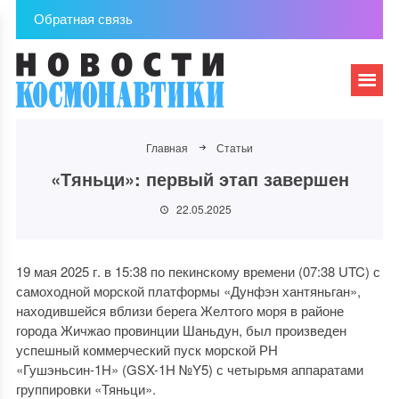
Обратная связь
Главная
Статьи
«Тяньци»: первый этап завершен
22.05.2025
19 мая 2025 г. в 15:38 по пекинскому времени (07:38 UTC) с
самоходной морской платформы «Дунфэн хантяньган»,
находившейся вблизи берега Желтого моря в районе
города Жичжао провинции Шаньдун, был произведен
успешный коммерческий пуск морской РН
«Гушэньсин-1H» (GSX-1H №Y5) с четырьмя аппаратами
группировки «Тяньци».