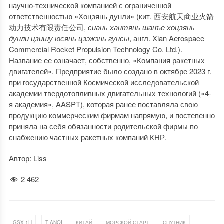
научно-технической компанией с ограниченной
ответственностью «Хоцзянь дунли» (кит. 西安航天商业火箭
动力技术有限责任公司,
сиань
хантянь шанъе хоцзянь
дунли цзишу юсянь цзэжэнь гунсы
, англ. Xian Aerospace
Commercial Rocket Propulsion Technology Co. Ltd.).
Название ее означает, собственно, «Компания ракетных
двигателей». Предприятие было создано в октябре 2023 г.
при государственной Космической исследовательской
академии твердотопливных двигательных технологий («4-
я академия», AASPT), которая ранее поставляла свою
продукцию коммерческим фирмам напрямую, и постепенно
приняла на себя обязанности родительской фирмы по
снабжению частных ракетных компаний КНР.
Автор: Liss
2 462
,
,
,
,
,
GSX-1H
TIANQI
КИТАЙ
МОРСКОЙ СТАРТ
СПУТНИК