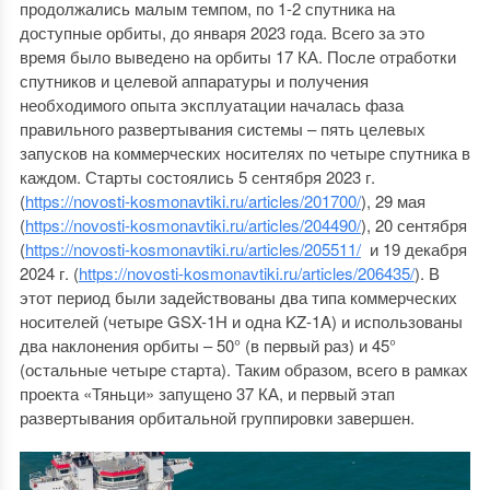
продолжались малым темпом, по 1-2 спутника на
доступные орбиты, до января 2023 года. Всего за это
время было выведено на орбиты 17 КА. После отработки
спутников и целевой аппаратуры и получения
необходимого опыта эксплуатации началась фаза
правильного развертывания системы – пять целевых
запусков на коммерческих носителях по четыре спутника в
каждом. Старты состоялись 5 сентября 2023 г.
(
https://novosti-kosmonavtiki.ru/articles/201700/
), 29 мая
(
https://novosti-kosmonavtiki.ru/articles/204490/
), 20 сентября
(
https://novosti-kosmonavtiki.ru/articles/205511/
и 19 декабря
2024 г. (
https://novosti-kosmonavtiki.ru/articles/206435/
). В
этот период были задействованы два типа коммерческих
носителей (четыре GSX-1H и одна KZ-1A) и использованы
два наклонения орбиты – 50° (в первый раз) и 45°
(остальные четыре старта). Таким образом, всего в рамках
проекта «Тяньци» запущено 37 КА, и первый этап
развертывания орбитальной группировки завершен.