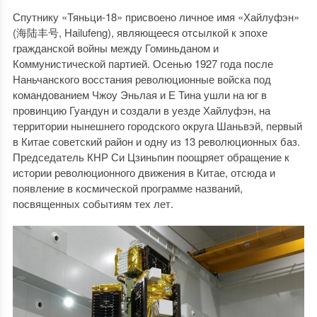
Спутнику «Тяньци-18» присвоено личное имя «Хайлуфэн»
(海陆丰号, Hailufeng), являющееся отсылкой к эпохе
гражданской войны между Гоминьданом и
Коммунистической партией. Осенью 1927 года после
Наньчанского восстания революционные войска под
командованием Чжоу Эньлая и Е Тина ушли на юг в
провинцию Гуандун и создали в уезде Хайлуфэн, на
территории нынешнего городского округа Шаньвэй, первый
в Китае советский район и одну из 13 революционных баз.
Председатель КНР Си Цзиньпин поощряет обращение к
истории революционного движения в Китае, отсюда и
появление в космической программе названий,
посвященных событиям тех лет.