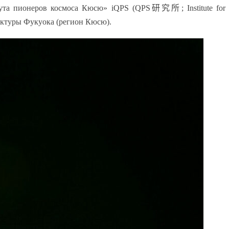
тута пионеров космоса Кюсю» iQPS (QPS
研究所
; Institute fo
фектуры Фукуока (регион Кюсю).