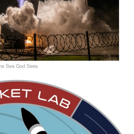
he Sea God Sees