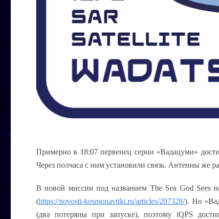
Примерно в 18:07 первенец серии «Вадацуми» дости
Через полчаса с ним установили связь. Антенны же р
В новой миссии под названием The Sea God Sees н
(
https://novosti-kosmonavtiki.ru/articles/207328/
). Но «
Ва
(два потеряны при запуске), поэтому iQPS дости