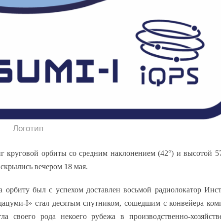
Логотип
г круговой орбиты со средним наклонением (42°) и высотой 5
аскрылись вечером 18 мая.
а орбиту был с успехом доставлен восьмой радиолокатор Инст
дацуми
-I» стал десятым спутником, сошедшим с конвейера ко
гла своего рода некоего рубежа в производственно-хозяйств