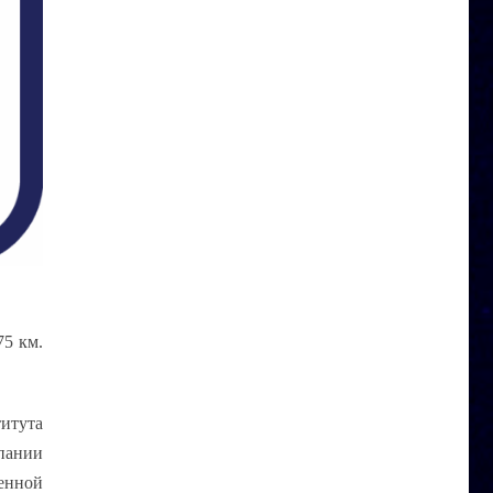
75 км.
итута
мпании
енной