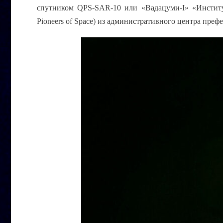
спутником QPS-SAR-10 или «
Вадацуми
-I» «Инсти
Pioneers of Space) из административного центра пре