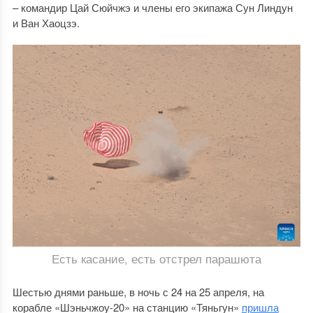
– командир Цай Сюйчжэ и члены его экипажа Сун Линдун
и Ван Хаоцзэ.
Есть касание, есть отстрел парашюта
Шестью днями раньше, в ночь с 24 на 25 апреля, на
корабле «Шэньчжоу-20» на станцию «Тяньгун»
пришла