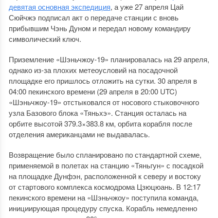
девятая основная экспедиция
, а уже 27 апреля Цай
Сюйчжэ подписал акт о передаче станции с вновь
прибывшим Чэнь Дуном и передал новому командиру
символический ключ.
Приземление «Шэньчжоу-19» планировалась на 29 апреля,
однако из-за плохих метеоусловий на посадочной
площадке его пришлось отложить на сутки. 30 апреля в
04:00 пекинского времени (29 апреля в 20:00 UTC)
«Шэньчжоу-19» отстыковался от носового стыковочного
узла Базового блока «Тяньхэ». Станция осталась на
орбите высотой 379.3×383.8 км, орбита корабля после
отделения американцами не выдавалась.
Возвращение было спланировано по стандартной схеме,
применяемой в полетах на станцию «Тяньгун» с посадкой
на площадке Дунфэн, расположенной к северу и востоку
от стартового комплекса космодрома Цзюцюань. В 12:17
пекинского времени на «Шэньчжоу» поступила команда,
инициирующая процедуру спуска. Корабль немедленно