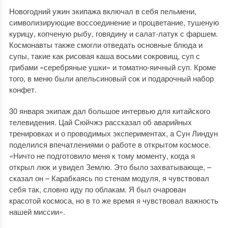
Новогодний ужин экипажа включал в себя пельмени,
символизирующие воссоединение и процветание, тушеную
курицу, копченую рыбу, говядину и салат-латук с фаршем.
Космонавты также смогли отведать основные блюда и
супы, такие как рисовая каша восьми сокровищ, суп с
грибами «серебряные ушки» и томатно-яичный суп. Кроме
того, в меню были апельсиновый сок и подарочный набор
конфет.
30 января экипаж дал большое интервью для китайского
телевидения. Цай Сюйчжэ рассказал об аварийных
тренировках и о проводимых экспериментах, а Сун Линдун
поделился впечатлениями о работе в открытом космосе.
«Ничто не подготовило меня к тому моменту, когда я
открыл люк и увидел Землю. Это было захватывающе, –
сказал он – Карабкаясь по стенам модуля, я чувствовал
себя так, словно иду по облакам. Я был очарован
красотой космоса, но в то же время я чувствовал важность
нашей миссии».