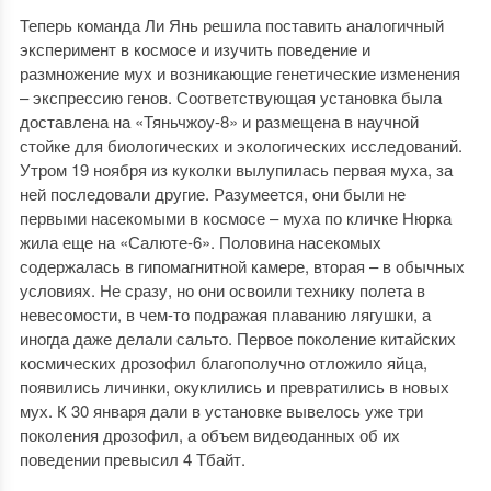
Теперь команда Ли Янь решила поставить аналогичный
эксперимент в космосе и изучить поведение и
размножение мух и возникающие генетические изменения
– экспрессию генов. Соответствующая установка была
доставлена на «Тяньчжоу-8» и размещена в научной
стойке для биологических и экологических исследований.
Утром 19 ноября из куколки вылупилась первая муха, за
ней последовали другие. Разумеется, они были не
первыми насекомыми в космосе – муха по кличке Нюрка
жила еще на «Салюте-6». Половина насекомых
содержалась в гипомагнитной камере, вторая – в обычных
условиях. Не сразу, но они освоили технику полета в
невесомости, в чем-то подражая плаванию лягушки, а
иногда даже делали сальто. Первое поколение китайских
космических дрозофил благополучно отложило яйца,
появились личинки, окуклились и превратились в новых
мух. К 30 января дали в установке вывелось уже три
поколения дрозофил, а объем видеоданных об их
поведении превысил 4 Тбайт.