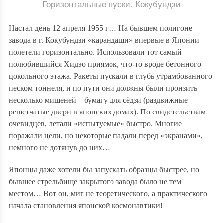
Горизонтальные пуски. Кокубундзи
Настал день 12 апреля 1955 г… На бывшем полигоне
завода в
г. Кокубундзи
«карандаши» впервые в Японии
полетели горизонтально. Использовали тот самый
полюбившийся Хидэо приямок, что-то вроде бетонного
цокольного этажа. Ракеты пускали в глубь утрамбованного
песком тоннеля, и по пути они должны были пронзить
несколько мишеней – бумагу для сёдзи (раздвижные
решетчатые двери в японских домах). По свидетельствам
очевидцев, летали «испытуемые» быстро. Многие
поражали цели, но некоторые падали перед «экранами»,
немного не дотянув до них…
Японцы даже хотели бы запускать образцы быстрее, но
бывшее стрельбище закрытого завода было не тем
местом… Вот он, миг не теоретического, а практического
начала становления японской космонавтики!