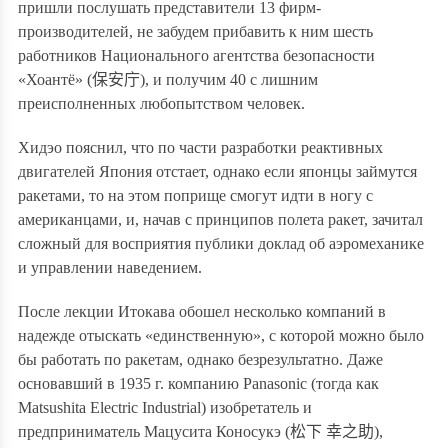
пришли послушать представители 13 фирм-
производителей, не забудем прибавить к ним шесть
работников Национального агентства безопасности
«Хоантё» (
保安庁
), и получим 40 с лишним
преисполненных любопытством человек.
Хидэо пояснил, что по части разработки реактивных
двигателей Япония отстает, однако если японцы займутся
ракетами, то на этом поприще смогут идти в ногу с
американцами, и, начав с принципов полета ракет, зачитал
сложный для восприятия публики доклад об аэромеханике
и управлении наведением.
После лекции Итокава обошел несколько компаний в
надежде отыскать «единственную», с которой можно было
бы работать по ракетам, однако безрезультатно. Даже
основавший в 1935 г. компанию Panasonic (тогда как
Matsushita Electric Industrial) изобретатель и
предприниматель Мацусита Коносукэ (
松下 幸之助
),