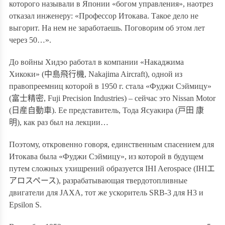
которого называли в Японии «богом управления», наотрез
отказал инженеру: «Профессор Итокава. Такое дело не
выгорит. На нем не заработаешь. Поговорим об этом лет
через 50…».
До войны Хидэо работал в компании «Накаджима
Хикоки» (
中島飛行機
, Nakajima Aircraft), одной из
правопреемниц которой в 1950 г. стала «Фуджи Сэймицу»
(
富士精密
,
Fuji
Precision
Industries
) – сейчас это
Nissan
Motor
(
日産自動車
). Ее представитель, Тода Ясуакира (
戸田 康
明
), как раз был на лекции…
Поэтому, откровенно говоря, единственным спасением для
Итокава была «Фуджи Сэймицу», из которой в будущем
путем сложных ухищрений образуется IHI Aerospace (IHI
エ
アロスペース
), разрабатывающая твердотопливные
двигатели для
JAXA
,
тот же ускоритель SRB-3 для
H
3 и
Epsilon S
.