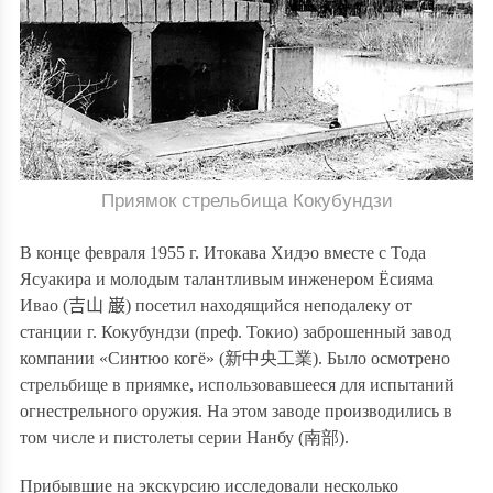
Приямок стрельбища Кокубундзи
В конце февраля 1955 г. Итокава Хидэо вместе с
Тода
Ясуакира и
молодым талантливым инженером Ёсияма
Ивао
(
吉山 巌
) посетил находящийся неподалек
у от
станции г. Кокубундзи (преф. Токио) заброшенный завод
компании «Синтюо когё» (
新中央工業
). Было осмотрено
стрельбище в приямке, использовавшееся для испытаний
огнестрельного оружия. На этом заводе производились в
том числе и пистолеты серии Нанбу (
南部
).
Прибывшие на экскурсию исследовали несколько