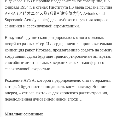
В декабре 1953 г. прошло предварительное совещание, и 5
февраля 1954 г. в стенах Института
IIS
была создана группа
AVSA
(
アビオニクス及び超音速空気力学
,
Avionics
and
Supersonic
Aerodynamics
) для глубокого изучения вопросов
авионики и сверхзвуковой аэромеханики.
В научной группе сконцентрировалось много молодых
людей из разных сфер. Их сердца пленила привлекательная
концепция ракет Итокава, предлагавшего создать на замену
воздушным судам будущие транспортировочные аппараты,
способные летать в самых верхних слоях атмосферы со
сверхзвуковой скоростью.
Рождение
AVSA
, которой предопределено стать стержнем,
который будет постоянно двигать космонавтику Японии
вперед, – отправная точка для японского ракетостроения,
переполненная дуновением новой эпохи…
Миллион союзников