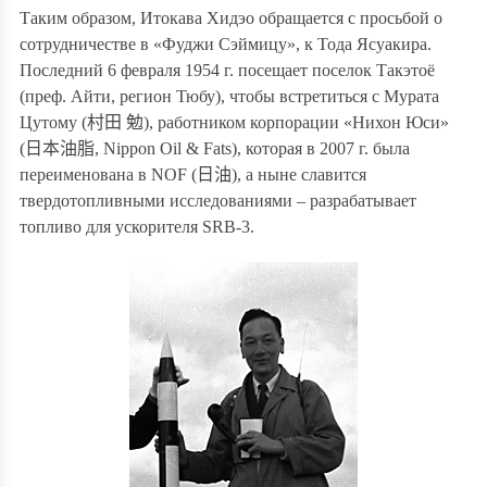
Таким образом,
Итокава Хидэо обра
щае
тся с просьбой о
сотрудничестве в «Фуджи Сэймицу», к Тода Ясуакира.
Последний
6 февраля 1954 г. посещает поселок Такэтоё
(преф. Айти, регион Тюбу), чтобы встретиться с Мурата
Цутому (
村田 勉
), работником корпорации «Нихон Юси»
(
日本油脂
, Nippon Oil & Fats), которая в 2007 г. была
переименована в NOF (
日油
), а ныне славится
твердотопливными исследованиями – разрабатывает
топливо для
ускорителя SRB-3
.