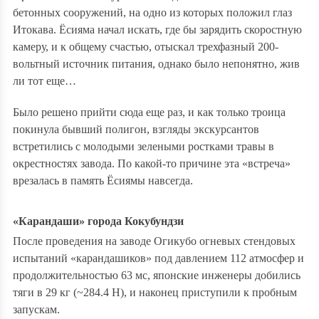
бетонных сооружений, на одно из которых положил глаз
Итокава. Ёсияма начал искать, где бы зарядить скоростную
камеру, и к общему счастью, отыскал трехфазный 200-
вольтный источник питания, однако было непонятно, жив
ли тот еще…
Было решено прийти сюда еще раз, и как только троица
покинула бывший полигон, взгляды экскурсантов
встретились с молодыми зелеными ростками травы в
окрестностях завода. По какой-то причине эта «встреча»
врезалась в память Ёсиямы навсегда.
«Карандаши» города Кокубундзи
После проведения на заводе Огикубо огневых стендовых
испытаний «карандашиков» под давлением 112 атмосфер и
продолжительностью 63 мс, японские инженеры добились
тяги в 29 кг (~284.4 Н), и наконец приступили к пробным
запускам.