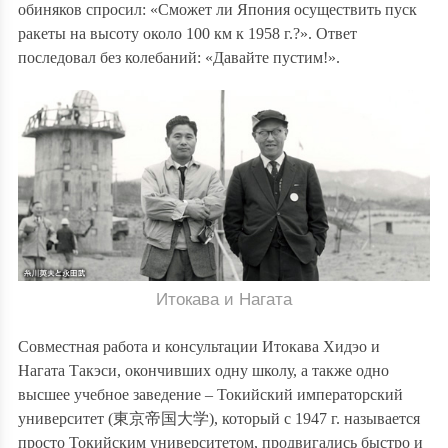
обиняков спросил: «Сможет ли Япония осуществить пуск
ракеты на высоту около 100 км к 1958 г.?». Ответ
последовал без колебаний: «Давайте пустим!».
Итокава и Нагата
Совместная работа и консультации Итокава Хидэо и
Нагата Такэси, окончивших одну школу, а также одно
высшее учебное заведение – Токийский императорский
университет (
東京帝国大学
), который с 1947 г. называется
просто
Токийским университетом, продвигались быстро и