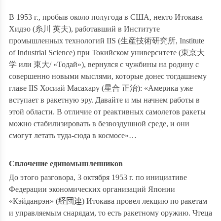
В 1953 г., пробыв около полугода в США, некто
Итокава
Хидэо (
糸川 英夫
), работавший в Институте
промышленных технологий IIS (
生産技術研究所
, Institute
of Industrial Science) при Токийском университете (
東京大
学
или
東大
/ «Тодай»), вернулся с чужбины на родину с
совершенно новыми мыслями, которые донес тогдашнему
главе IIS Хосиай Масахару (
星合 正治
): «Америка уже
вступает в ракетную эру. Давайте и мы начнем работы в
этой области. В отличие от реактивных самолетов ракеты
можно стабилизировать в безвоздушной среде, и они
смогут летать туда-сюда в космосе»…
Сплочение единомышленников
До этого разговора, 3 октября 1953 г. по инициативе
Федерации экономических организаций Японии
«Кэйданрэн» (
経団連
) Итокава провел лекцию по ракетам
и управляемым снарядам, то есть ракетному оружию. Чтеца