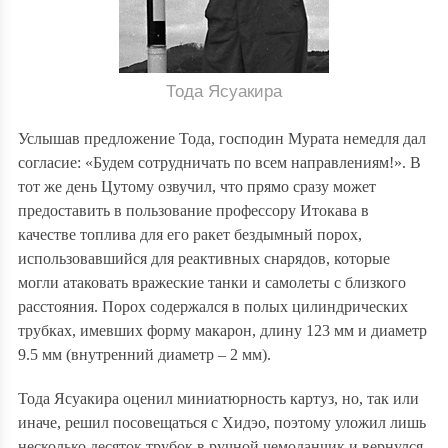
Тода Ясуакира
Услышав предложение Тода, господин Мурата немедля дал
согласие: «Будем сотрудничать по всем направлениям!». В
тот же день Цутому озвучил, что прямо сразу может
предоставить в пользование профессору Итокава в
качестве топлива для его ракет бездымный порох,
использовавшийся для реактивных снарядов, которые
могли атаковать вражеские танки и самолеты с близкого
расстояния. Порох содержался в полых цилиндрических
трубках, имевших форму макарон, длину 123 мм и диаметр
9.5 мм (внутренний диаметр – 2 мм).
Тода Ясуакира оценил миниатюрность картуз, но, так или
иначе, решил посовещаться с Хидэо, поэтому уложил лишь
несколько десяток трубок в ручной чемоданчик и вернулся