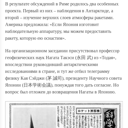
В результате обсуждений в Риме родилось два особенных
проекта. Первый из них – наблюдения в Антарктиде, а
второй – изучение верхних слоев атмосферы ракетами.
Америка предложила: «Если Япония изготовит
наблюдательную аппаратуру, мы можем предоставить
ракету, которую ею оснастим».
На организационном заседании присутствовал профессор
геофизических наук Нагата Такэси (
永田 武
) из «
Тодая»,
впоследствии руководивший антарктическими
исследованиями в стране, и тут же отбил телеграмму
физику Кая Сэйджи (
茅 誠司
), президенту Научного совета
Японии (
日本学術会議
), понуждая того дать согласие. Но
вопрос был отложен до возвращения Нагаты в Японию.