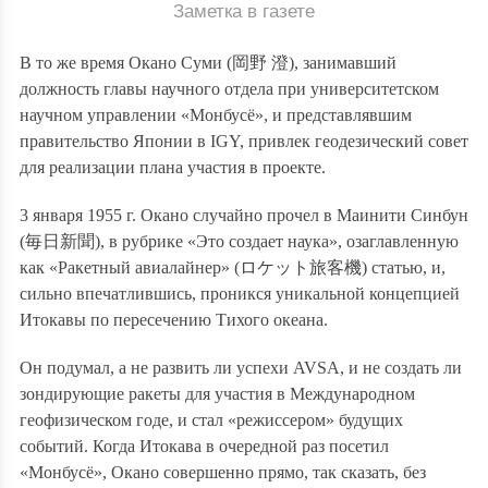
Заметка в газете
В то же время Окано Суми (
岡野 澄
), занимавший
должность главы научного отдела при университетском
научном управлении «Монбусё», и представлявшим
правительство Японии в
IGY, привлек геодезический совет
для реализации плана участия в проекте
.
3 января 1955 г. Окано случайно прочел в Маинити Синбун
(
毎日新聞
), в рубрике «Это создает наука», озаглавленную
как «Ракетный авиалайнер» (
ロケット旅客機
) статью, и,
сильно впечатлившись, проникся уникальной концепцией
Итокавы
по пересечению Тихого океана.
Он подумал, а не развить ли успехи
AVSA
, и не создать ли
зондирующие ракеты для участия в Международном
геофизическом годе, и стал «режиссером» будущих
событий. Когда Итокава в очередной раз посетил
«Монбусё», Окано совершенно прямо, так сказать, без