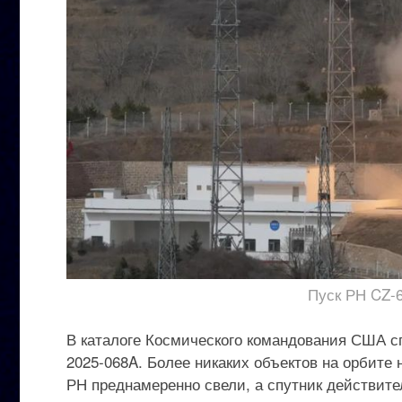
Пуск РН CZ-6
В каталоге Космического командования США с
2025-068A. Более никаких объектов на орбите
РН преднамеренно свели, а спутник действите