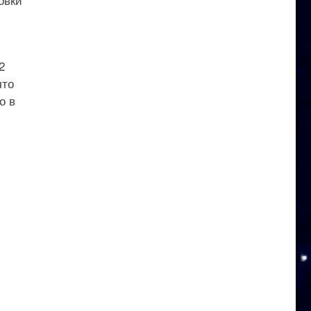
2
что
о в