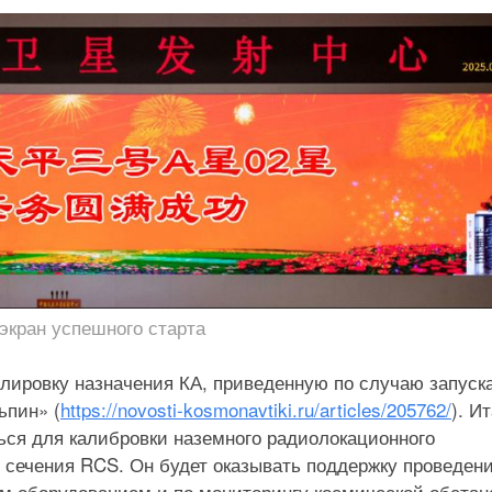
экран успешного старта
лировку назначения КА, приведенную по случаю запуска
ьпин» (
https://novosti-kosmonavtiki.ru/articles/205762/
). Ит
ься для калибровки наземного радиолокационного
 сечения RCS. Он будет оказывать поддержку проведен
м оборудованием и по мониторингу космической обстан