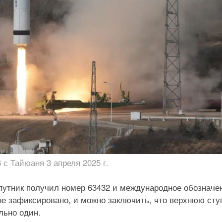
 с Тайюаня 3 апреля 2025 г.
путник получил номер 63432 и международное обозначе
 не зафиксировано, и можно заключить, что верхнюю сту
льно один.