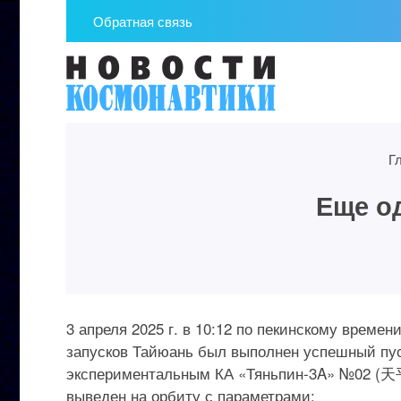
Обратная связь
Г
Еще о
3 апреля 2025 г. в 10:12 по пекинскому време
запусков Тайюань был выполнен успешный пус
экспериментальным КА «Тяньпин-3A» №02 (天
выведен на орбиту с параметрами: