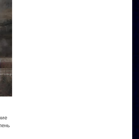
ние
пень