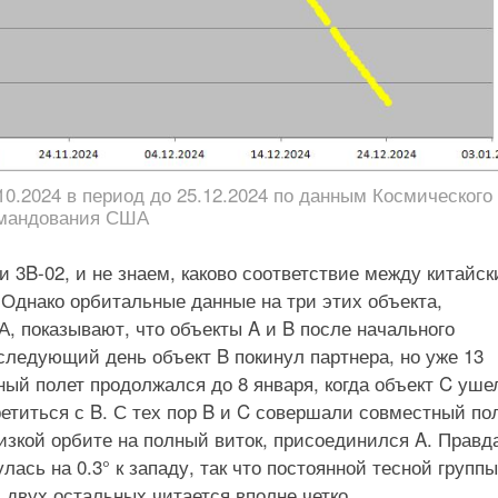
10.2024 в период до 25.12.2024 по данным Космического
мандования США
и 3B-02, и не знаем, каково соответствие между китайс
 Однако орбитальные данные на три этих объекта,
показывают, что объекты A и B после начального
следующий день объект B покинул партнера, но уже 13
ый полет продолжался до 8 января, когда объект C уше
етиться с B. С тех пор B и C совершали совместный пол
низкой орбите на полный виток, присоединился A. Правда
ась на 0.3° к западу, так что постоянной тесной групп
 двух остальных читается вполне четко.