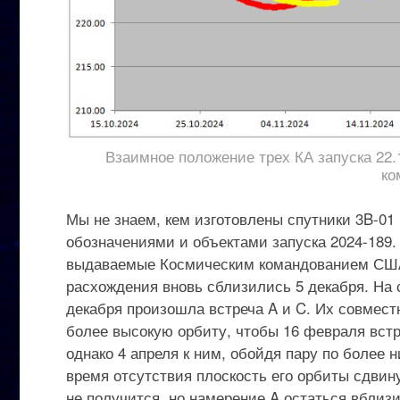
Взаимное положение трех КА запуска 22.
ко
Мы не знаем, кем изготовлены спутники 3B-01 
обозначениями и объектами запуска 2024-189.
выдаваемые Космическим командованием США, 
расхождения вновь сблизились 5 декабря. На 
декабря произошла встреча A и C. Их совместн
более высокую орбиту, чтобы 16 февраля встр
однако 4 апреля к ним, обойдя пару по более 
время отсутствия плоскость его орбиты сдвинул
не получится, но намерение A остаться вблизи