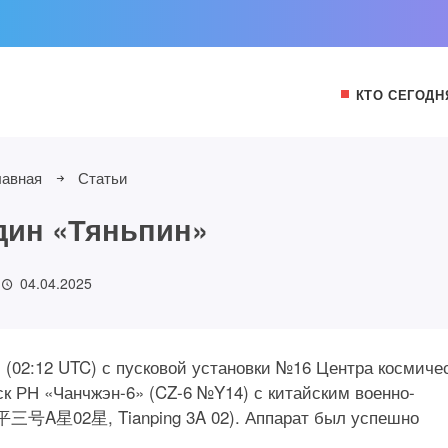
КТО СЕГОДН
лавная
Статьи
дин «Тяньпин»
04.04.2025
ни (02:12 UTC) с пусковой установки №16 Центра космиче
к РН «Чанчжэн-6» (CZ-6 №Y14) с китайским военно-
平三号A星02星, Tianping 3A 02). Аппарат был успешно