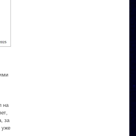
кими
л на
ет,
, за
ы уже