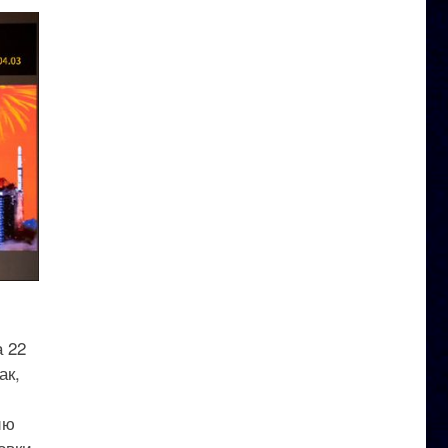
 22
ак,
ию
овки