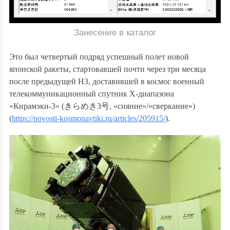
Занесение в каталог
Это был четвертый подряд успешный полет новой
японской ракеты, стартовавшей почти через три месяца
после предыдущей H3, доставившей в космос военный
телекоммуникационный спутник X-диапазона
«Кирамэки-3» (
きらめき
3
号
, «сияние»/«сверкание»)
(
https://novosti-kosmonavtiki.ru/articles/205915/
).