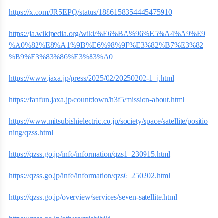
https://x.com/JR5EPQ/status/1886158354445475910
https://ja.wikipedia.org/wiki/%E6%BA%96%E5%A4%A9%E9
%A0%82%E8%A1%9B%E6%98%9F%E3%82%B7%E3%82
%B9%E3%83%86%E3%83%A0
https://www.jaxa.jp/press/2025/02/20250202-1_j.html
https://fanfun.jaxa.jp/countdown/h3f5/mission-about.html
https://www.mitsubishielectric.co.jp/society/space/satellite/positio
ning/qzss.html
https://qzss.go.jp/info/information/qzs1_230915.html
https://qzss.go.jp/info/information/qzs6_250202.html
https://qzss.go.jp/overview/services/seven-satellite.html