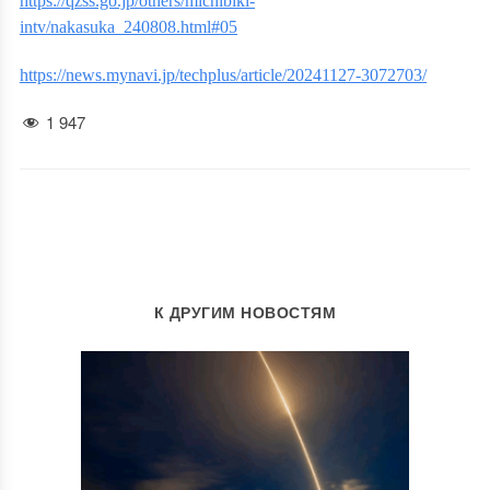
https://qzss.go.jp/others/michibiki-
intv/nakasuka_240808.html#05
https://news.mynavi.jp/techplus/article/20241127-3072703/
1 947
К ДРУГИМ НОВОСТЯМ