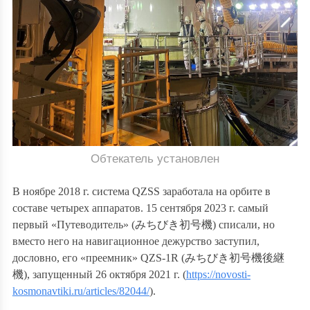
Обтекатель установлен
В ноябре 2018 г. система
QZSS заработала на орбите в
составе четырех аппаратов.
15 сентября 2023 г. самый
первый «Путеводитель» (
みちびき初号機
) списали, но
вместо него на навигационное дежурство заступил,
дословно, его «преемник»
QZS-1R (
みちびき初号機後継
機
), запущенный 26 октября 2021 г. (
https://novosti-
kosmonavtiki.ru/articles/82044/
)
.