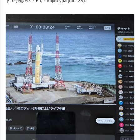
ト
5
号機
/H3
・
F5, конфигурация 22S).