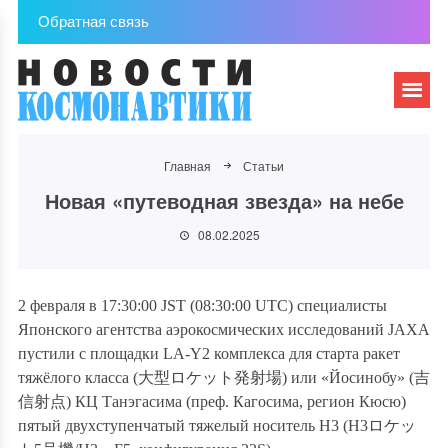
Обратная связь
Главная
Статьи
Новая «путеводная звезда» на небе
08.02.2025
2 февраля в 17:30:00 JST (08:30:00 UTC) специалисты
Японского агентства аэрокосмических исследований JAXA
пустили с площадки LA-Y2 комплекса для старта ракет
тяжёлого класса (
大型ロケット発射場
) или «Йосинобу» (
吉
信射点
) КЦ Танэгасима (преф. Кагосима, регион Кюсю)
пятый двухступенчатый тяжелый носитель H3 (H3
ロケッ