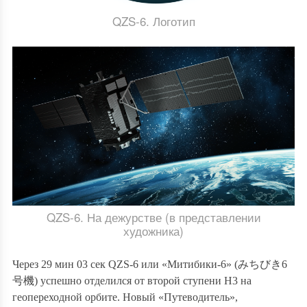
QZS-6. Логотип
QZS-6. На дежурстве (в представлении
художника)
Через 29 мин 03 сек QZS-6 или
«Митибики-6» (
みちびき
6
号機
)
успешно отделился от второй ступени H3 на
геопереходной орбите. Новый «Путеводитель»,