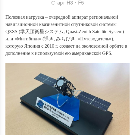
Старт H3・F5
Полезная нагрузка – очередной аппарат региональной
навигационной квазизенитной спутниковой системы
QZSS (
準天頂衛星システム
,
Quasi-Zenith Satellite System)
или «Митибики» (
導き
,
みちびき
, «Путеводитель»),
которую Япония с 2010 г. создает на околоземной орбите в
дополнение к используемой ею американской GPS.