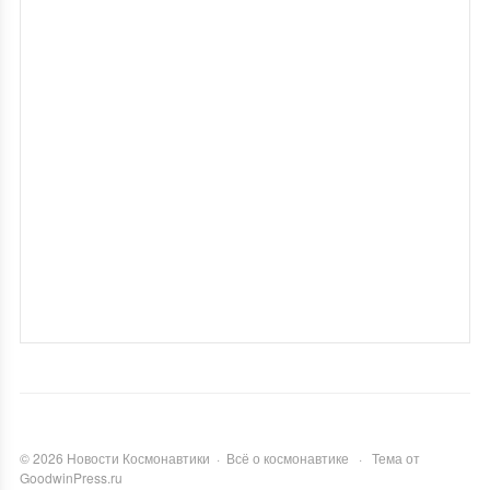
©
2026
Новости Космонавтики
·
Всё о космонавтике
·
Тема от
GoodwinPress.ru